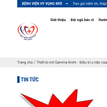
BỆNH VIỆN HY VỌNG MỚI
Trao gửi niềm tin, thắ
Giới thiệu
Đội ngũ bác sĩ
Hướn
Trang chủ
/
Thiết bị mổ Gamma Knife - Điều trị u não củ
TIN TỨC