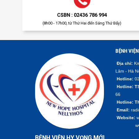
CSBN : 02436 786 994
(8h00 - 17h00, từ Thứ Hai đến Sáng Thứ Bẩy)
BỆNH VIỆN
Địa chỉ:
Km
Lâm - Hà N
Hotline:
02
Hotline:
T
66
Hotline:
T
Email:
rad
Website:
w
www.vie
BỆNH VIỆN HY VỌNG MỚI