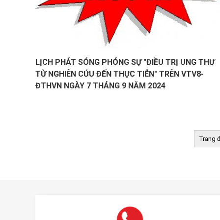
LỊCH PHÁT SÓNG PHÓNG SỰ "ĐIỀU TRỊ UNG THƯ
TỪ NGHIÊN CỨU ĐẾN THỰC TIỄN" TRÊN VTV8-
ĐTHVN NGÀY 7 THÁNG 9 NĂM 2024
Trang 