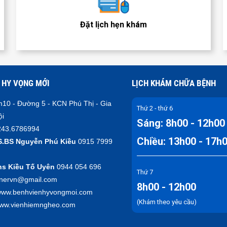
Đặt lịch hẹn khám
 HY VỌNG MỚI
LỊCH KHÁM CHỮA BỆNH
10 - Đường 5 - KCN Phú Thị - Gia
Thứ 2 - thứ 6
ội
Sáng: 8h00 - 12h00
43.6786994
Chiều: 13h00 - 17h
S.BS Nguyễn Phú Kiều
0915 7999
hs Kiều Tố Uyên
0944 054 696
Thứ 7
inervn@gmail.com
8h00 - 12h00
ww.benhvienhyvongmoi.com
(Khám theo yêu cầu)
nhiemngheo.com