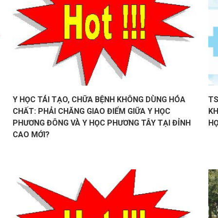
Y HỌC TÁI TẠO, CHỮA BỆNH KHÔNG DÙNG HÓA
TS
CHẤT: PHẢI CHĂNG GIAO ĐIỂM GIỮA Y HỌC
KH
PHƯƠNG ĐÔNG VÀ Y HỌC PHƯƠNG TÂY TẠI ĐỈNH
HỌ
CAO MỚI?