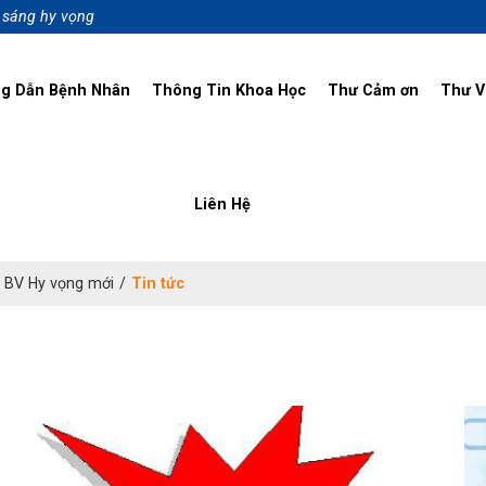
p sáng hy vọng
g Dẫn Bệnh Nhân
Thông Tin Khoa Học
Thư Cảm ơn
Thư V
Liên Hệ
a BV Hy vọng mới
/
Tin tức