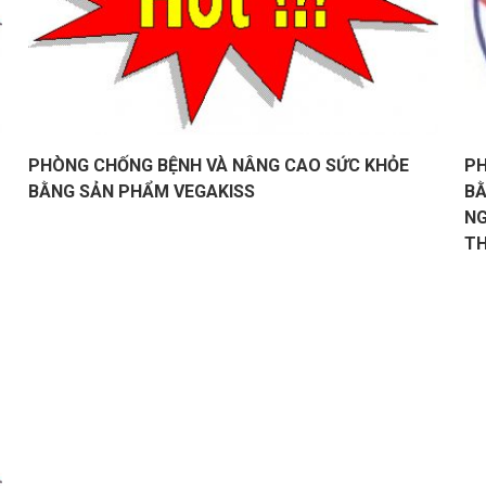
PHÒNG CHỐNG BỆNH VÀ NÂNG CAO SỨC KHỎE
PH
BẰNG SẢN PHẨM VEGAKISS
BẰ
NG
TH