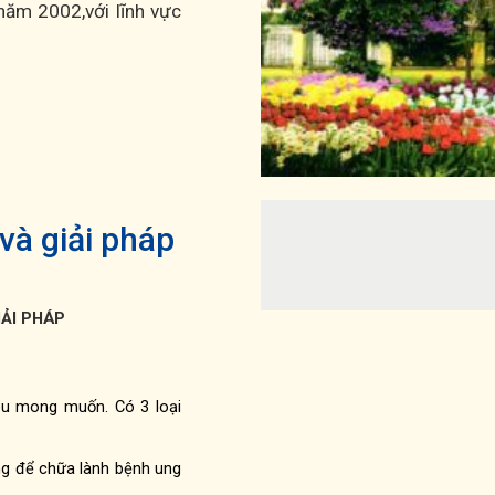
ăm 2002,với lĩnh vực
 và giải pháp
ẢI PHÁP
iêu mong muốn. Có 3 loại
ng để chữa lành bệnh ung