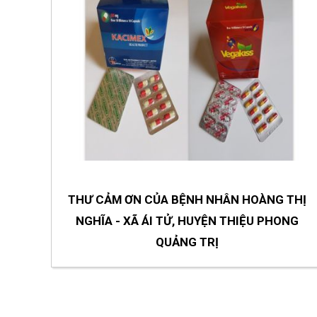
GS.NHÀ THỰC VẬT H
Nguyên Viện T
THƯ CẢM ƠN CỦA BỆNH NHÂN HOÀNG THỊ
NGHĨA - XÃ ÁI TỬ, HUYỆN THIỆU PHONG
QUẢNG TRỊ