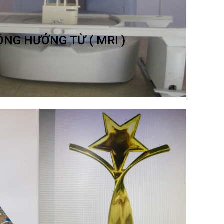
NG HƯỞNG TỪ ( MRI )