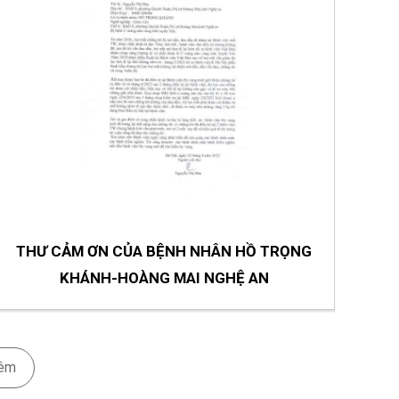
PGS-TS DƯỢC HỌC-PHẠM KIM MÃN
Nguyên PCT-Viện Radiner
THƯ CẢM ƠN CỦA BỆNH NHÂN HỒ TRỌNG
KHÁNH-HOÀNG MAI NGHỆ AN
êm