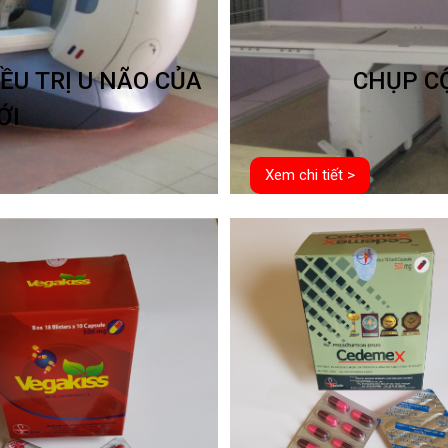
ỀU TRỊ U NÃO CỦA
CHỤP CỘ
ỚI
Xem chi tiết >