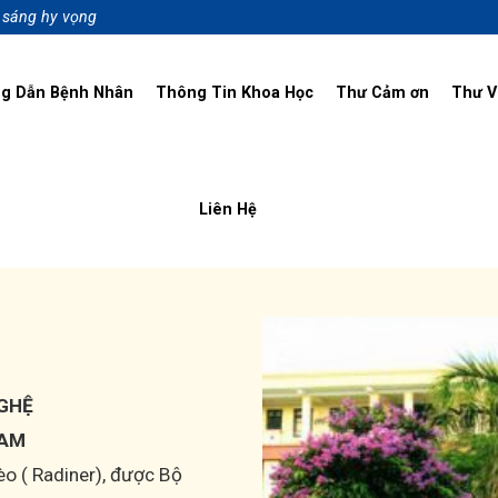
p sáng hy vọng
g Dẫn Bệnh Nhân
Thông Tin Khoa Học
Thư Cảm ơn
Thư V
Liên Hệ
GHỆ
NAM
èo ( Radiner), được Bộ