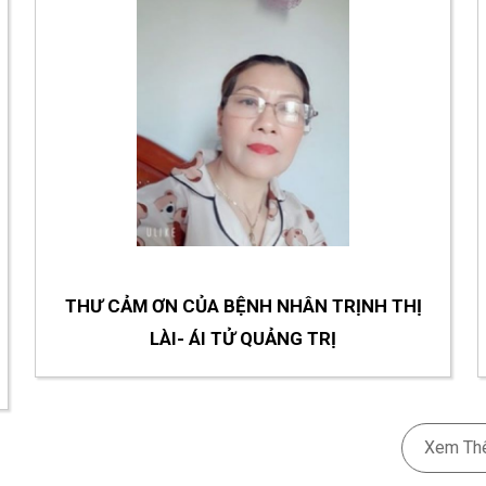
ỌC.NGND.VŨ VĂN CHUYÊN
rưởng-Viện Radiner
THƯ CẢM ƠN CỦA BỆNH NHÂN TRỊNH THỊ
LÀI- ÁI TỬ QUẢNG TRỊ
Xem Th