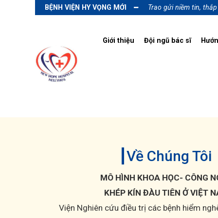
BỆNH VIỆN HY VỌNG MỚI
Trao gửi niềm tin, thắ
Giới thiệu
Đội ngũ bác sĩ
Hướn
Về Chúng Tôi
MÔ HÌNH KHOA HỌC- CÔNG N
KHÉP KÍN ĐÀU TIÊN Ở VIỆT 
Viện Nghiên cứu điều trị các bệnh hiểm ngh