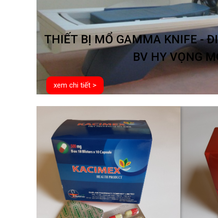
THIẾT BỊ MỔ GAMMA KNIFE - ĐI
BV HY VỌNG M
xem chi tiết >