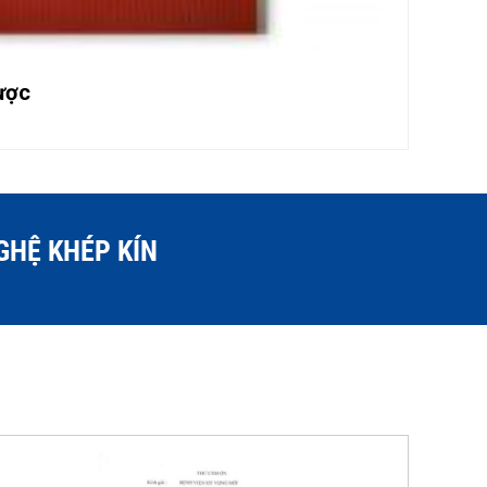
ược
GHỆ KHÉP KÍN