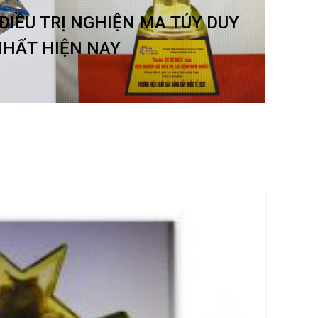
ĐIỀU TRỊ NGHIỆN MA TÚY DUY
HẤT HIỆN NAY