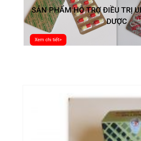
SẢN PHẨM HỖ TRỢ ĐIỀU TRỊ 
DƯỢC
Xem chi tiết>