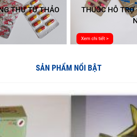
UNG THƯ TỪ THẢO
THUỐC HỖ TRỢ 
N
Xem chi tiết >
SẢN PHẨM NỔI BẬT