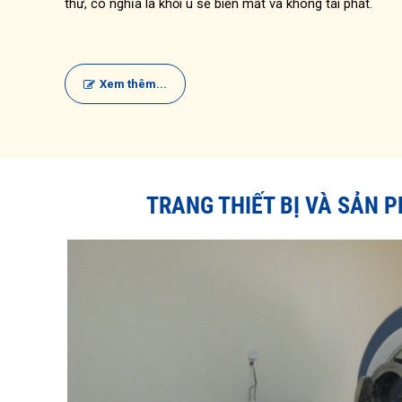
thư, có nghĩa là khối u sẽ biến mất và không tái phát.
Xem thêm...
TRANG THIẾT BỊ VÀ SẢN 