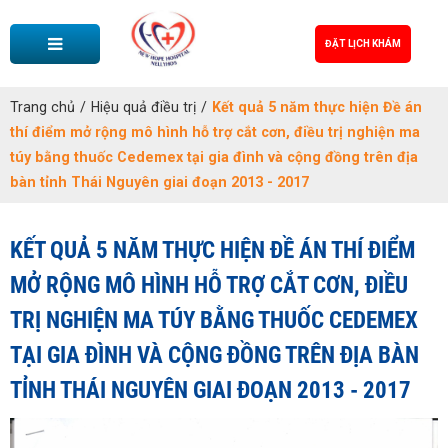
ĐẶT LỊCH KHÁM
Trang chủ
/
Hiệu quả điều trị
/
Kết quả 5 năm thực hiện Đề án
thí điểm mở rộng mô hình hỗ trợ cắt cơn, điều trị nghiện ma
túy bằng thuốc Cedemex tại gia đình và cộng đồng trên địa
bàn tỉnh Thái Nguyên giai đoạn 2013 - 2017
KẾT QUẢ 5 NĂM THỰC HIỆN ĐỀ ÁN THÍ ĐIỂM
MỞ RỘNG MÔ HÌNH HỖ TRỢ CẮT CƠN, ĐIỀU
TRỊ NGHIỆN MA TÚY BẰNG THUỐC CEDEMEX
TẠI GIA ĐÌNH VÀ CỘNG ĐỒNG TRÊN ĐỊA BÀN
TỈNH THÁI NGUYÊN GIAI ĐOẠN 2013 - 2017