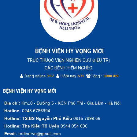
BỆNH VIỆN HY VỌNG MỚI
TRỰC THUỘC VIỆN NGHIÊN CỨU ĐIỀU TRỊ
CÁC BỆNH HIỂM NGHÈO
Đang online
237
Hôm nay
571
Tổng :
3980789
BỆNH VIỆN HY VỌNG MỚI
Địa chỉ:
Km10 - Đường 5 - KCN Phú Thị - Gia Lâm - Hà Nội
Hotline:
0243.6786994
Hotline:
TS.BS Nguyễn Phú Kiều
0915 7999 66
Hotline:
Ths Kiều Tố Uyên
0944 054 696
Email:
radinervn@gmail.com