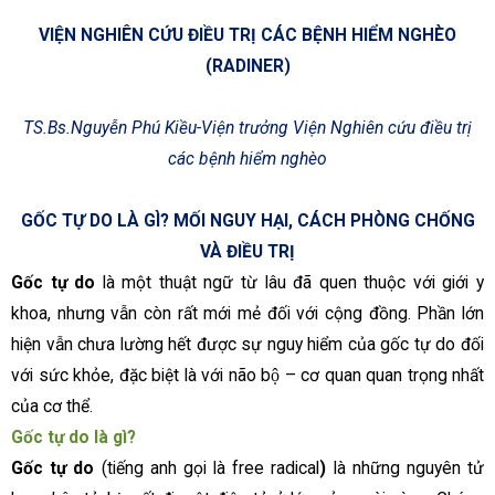
VIỆN NGHIÊN CỨU ĐIỀU TRỊ CÁC BỆNH HIỂM NGHÈO
(RADINER)
TS.Bs.Nguyễn Phú Kiều-Viện trưởng Viện Nghiên cứu điều trị
các bệnh hiểm nghèo
GỐC
T
Ự DO LÀ GÌ? MỐI NGUY HẠI, CÁCH PHÒNG CHỐNG
VÀ ĐIỀU TRỊ
Gốc tự do
là một thuật ngữ từ lâu đã quen thuộc với giới y
khoa, nhưng vẫn còn rất mới mẻ đối với cộng đồng. Phần lớn
hiện vẫn chưa lường hết được sự nguy hiểm của gốc tự do đối
với sức khỏe, đặc biệt là với não bộ – cơ quan quan trọng nhất
của cơ thể.
Gốc tự do là gì?
Gốc tự do
(tiếng anh gọi là free radical
)
là những nguyên tử