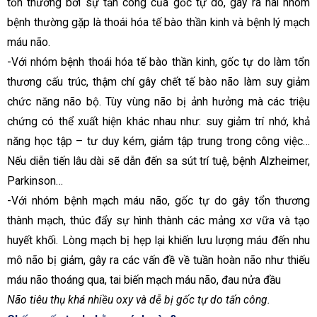
tổn thương bởi sự tấn công của gốc tự do, gây ra hai nhóm
bệnh thường gặp là thoái hóa tế bào thần kinh và bệnh lý mạch
máu não.
-Với nhóm bệnh thoái hóa tế bào thần kinh, gốc tự do làm tổn
thương cấu trúc, thậm chí gây chết tế bào não làm suy giảm
chức năng não bộ. Tùy vùng não bị ảnh hưởng mà các triệu
chứng có thể xuất hiện khác nhau như: suy giảm trí nhớ, khả
năng học tập – tư duy kém, giảm tập trung trong công việc…
Nếu diễn tiến lâu dài sẽ dẫn đến sa sút trí tuệ, bệnh Alzheimer,
Parkinson…
-Với nhóm bệnh mạch máu não, gốc tự do gây tổn thương
thành mạch, thúc đẩy sự hình thành các mảng xơ vữa và tạo
huyết khối. Lòng mạch bị hẹp lại khiến lưu lượng máu đến nhu
mô não bị giảm, gây ra các vấn đề về tuần hoàn não như thiếu
máu não thoáng qua, tai biến mạch máu não, đau nửa đầu
Não tiêu thụ khá nhiều oxy và dễ bị gốc tự do tấn công.