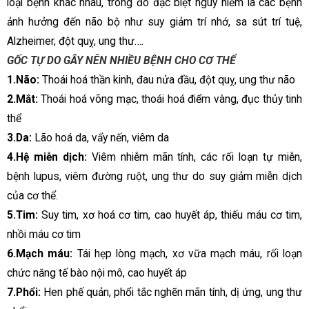
loại bệnh khác nhau, trong đó đặc biệt nguy hiểm là các bệnh
ảnh hưởng đến não bộ như suy giảm trí nhớ, sa sút trí tuệ,
Alzheimer, đột quỵ, ung thư…
.
GỐC TỰ DO GÂY NÊN NHIỀU BỆNH CHO CƠ THỂ
1.Não:
Thoái hoá thần kinh, đau nửa đầu, đột quỵ, ung thư não
2.Mắt:
Thoái hoá võng mạc, thoái hoá điểm vàng, đục thủy tinh
thể
3.Da:
Lão hoá da, vẩy nến, viêm da
4.Hệ miễn dịch:
Viêm nhiễm mãn tính, các rối loạn tự miễn,
bệnh lupus, viêm đường ruột, ung thư do suy giảm miễn dịch
của cơ thể.
5.Tim:
Suy tim, xơ hoá cơ tim, cao huyết áp, thiếu máu cơ tim,
nhồi máu cơ tim
6.Mạch máu:
Tái hẹp lòng mạch, xơ vữa mạch máu, rối loạn
chức năng tế bào nội mô, cao huyết áp
7.Phổi:
Hen phế quản, phổi tắc nghẽn mãn tính, dị ứng, ung thư