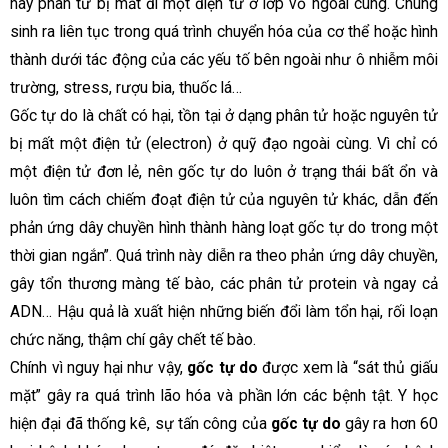
hay phân tử bị mất đi một điện tử ở lớp vỏ ngoài cùng. Chúng
sinh ra liên tục trong quá trình chuyển hóa của cơ thể hoặc hình
thành dưới tác động của các yếu tố bên ngoài như ô nhiễm môi
trường, stress, rượu bia, thuốc lá…
Gốc tự do là chất có hại, tồn tại ở dạng phân tử hoặc nguyên tử
bị mất một điện tử (electron) ở quỹ đạo ngoài cùng. Vì chỉ có
một điện tử đơn lẻ, nên gốc tự do luôn ở trạng thái bất ổn và
luôn tìm cách chiếm đoạt điện tử của nguyên tử khác, dẫn đến
phản ứng dây chuyền hình thành hàng loạt gốc tự do trong một
thời gian ngắn”. Quá trình này diễn ra theo phản ứng dây chuyền,
gây tổn thương màng tế bào, các phân tử protein và ngay cả
ADN… Hậu quả là xuất hiện những biến đổi làm tổn hại, rối loạn
chức năng, thậm chí gây chết tế bào.
Chính vì nguy hại như vậy,
gốc tự do
được xem là “sát thủ giấu
mặt” gây ra quá trình lão hóa và phần lớn các bệnh tật. Y học
hiện đại đã thống kê, sự tấn công của
gốc tự do
gây ra hơn 60