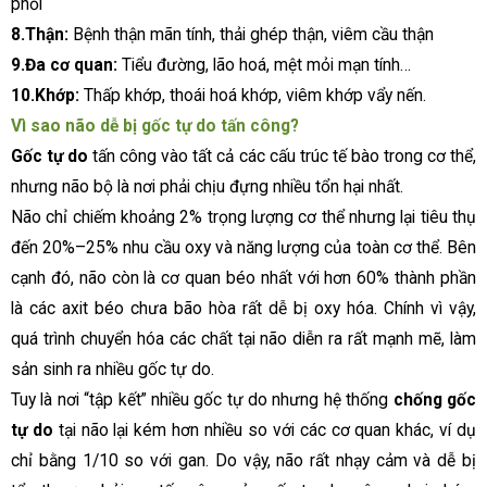
phổi
8.Thận:
Bệnh thận mãn tính, thải ghép thận, viêm cầu thận
9.Đa cơ quan:
Tiểu đường, lão hoá, mệt mỏi mạn tính…
10.Khớp:
Thấp khớp, thoái hoá khớp, viêm khớp vẩy nến.
Vì sao não dễ bị gốc tự do tấn công?
Gốc tự do
tấn công vào tất cả các cấu trúc tế bào trong cơ thể,
nhưng não bộ là nơi phải chịu đựng nhiều tổn hại nhất.
Não chỉ chiếm khoảng 2% trọng lượng cơ thể nhưng lại tiêu thụ
đến 20%–25% nhu cầu oxy và năng lượng của toàn cơ thể. Bên
cạnh đó, não còn là cơ quan béo nhất với hơn 60% thành phần
là các axit béo chưa bão hòa rất dễ bị oxy hóa. Chính vì vậy,
quá trình chuyển hóa các chất tại não diễn ra rất mạnh mẽ, làm
sản sinh ra nhiều gốc tự do.
Tuy là nơi “tập kết” nhiều gốc tự do nhưng hệ thống
chống gốc
tự do
tại não lại kém hơn nhiều so với các cơ quan khác, ví dụ
chỉ bằng 1/10 so với gan. Do vậy, não rất nhạy cảm và dễ bị