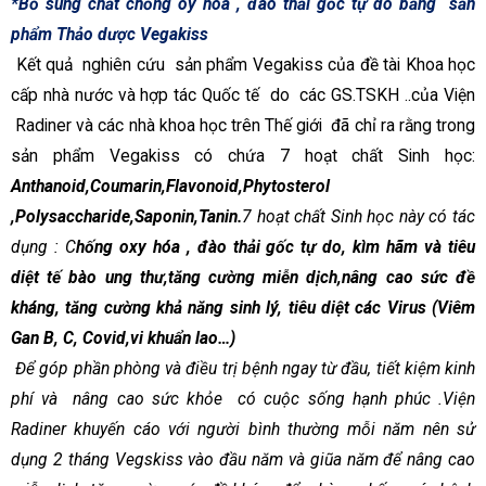
*Bổ sung chất chống oy hóa , đào thải gốc tự do bằng
sản
phẩm Thảo dược Vegakiss
Kết quả
nghiên cứu
sản phẩm Vegakiss của đề tài Khoa học
cấp nhà nước và hợp tác Quốc tế
do
các GS.TSKH ..của Viện
Radiner và các nhà khoa học trên Thế giới
đã chỉ ra rằng trong
sản phẩm Vegakiss có chứa 7 hoạt chất Sinh học:
Anthanoid,Coumarin,Flavonoid,Phytosterol
,Polysaccharide,Saponin,Tanin.
7 hoạt chất Sinh học này có tác
dụng : C
hống oxy hóa , đào thải gốc tự do, kìm hãm và tiêu
diệt tế bào ung thư,tăng cường miễn dịch,nâng cao sức đề
kháng, tăng cường khả năng sinh lý, tiêu diệt các Virus (Viêm
Gan B, C, Covid,vi khuẩn lao…)
Để góp phần phòng và điều trị bệnh ngay từ đầu, tiết kiệm kinh
phí và
nâng cao sức khỏe
có cuộc sống hạnh phúc .Viện
Radiner khuyến cáo với người bình thường mỗi năm nên sử
dụng 2 tháng Vegskiss vào đầu năm và giũa năm để nâng cao