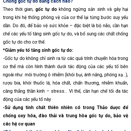
Chống gốc tự do bằng cách nào?
Theo thời gian,
gốc tự do
không ngừng sản sinh và gây hại
trong khi hệ thống phòng vệ của cơ thể lại từng bước suy yếu
dần. Do đó, để bảo vệ sức khỏe – đặc biệt là bộ não, cần hạn
chế các yếu tố tăng sinh gốc tự do, và bổ sung các chất chống
gốc tự do cho cơ thể.
*
Giảm yếu tố tăng sinh gốc tự do:
-Gốc tự do không chỉ sinh ra từ các quá trình chuyển hóa trong
cơ thể mà còn hình thành dưới tác động của các yếu tố bên
ngoài như: môi trường ô nhiễm (khói bụi, ánh nắng, phóng xạ…),
rượu bia, khói thuốc lá, hóa chất, chấn thương, nhiễm khuẩn,
căng thẳng thần kinh – stress… Vì thế, cần hạn chế tối đa tác
động của các yếu tố này.
-Sử dụng tinh chất thiên nhiên có trong Thảo dược để
chống oxy hóa, đào thải và trung hòa gốc tự do, bảo vệ
các hệ cơ quan