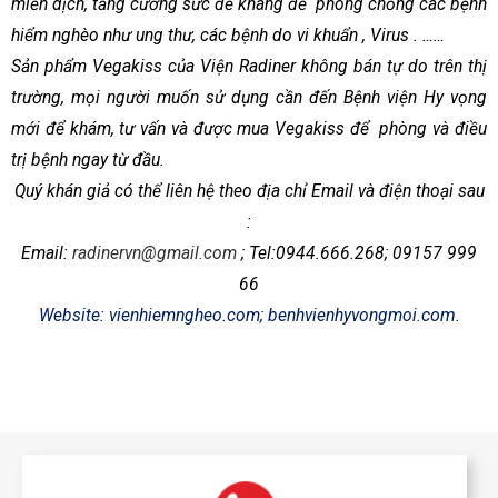
miễn dịch, tăng cường sức đề kháng để
phòng chống các bệnh
hiểm nghèo như ung thư, các bệnh do vi khuẩn , Virus . ……
Sản phẩm Vegakiss của Viện Radiner không bán tự do trên thị
trường, mọi người muốn sử dụng cần đến Bệnh viện Hy vọng
mới để khám, tư vấn và được mua Vegakiss để
phòng và điều
trị bệnh ngay từ đầu.
Quý khán giả có thể liên hệ theo địa chỉ Email và điện thoại sau
:
Em
ail:
radinervn@gmail.com
;
Tel:0944.666.26
8
; 09157 999
66
com.
Website: vienhiemngheo.com; benhvienhyvongmoi.