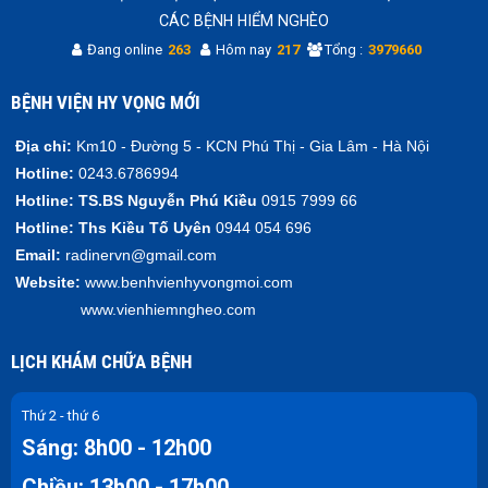
CÁC BỆNH HIỂM NGHÈO
Đang online
263
Hôm nay
217
Tổng :
3979660
BỆNH VIỆN HY VỌNG MỚI
Địa chỉ:
Km10 - Đường 5 - KCN Phú Thị - Gia Lâm - Hà Nội
Hotline:
0243.6786994
Hotline:
TS.BS Nguyễn Phú Kiều
0915 7999 66
Hotline:
Ths Kiều Tố Uyên
0944 054 696
Email:
radinervn@gmail.com
Website:
www.benhvienhyvongmoi.com
www.vienhiemngheo.com
LỊCH KHÁM CHỮA BỆNH
Thứ 2 - thứ 6
Sáng: 8h00 - 12h00
Chiều: 13h00 - 17h00