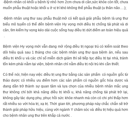
-Bệnh nhân có khối u bệnh lý nhỏ hơn 2cm chưa di căn,sức khỏe còn tốt, chưa
muốn phẫu thuật hoặc khối u ở vị trí khó không thể phẫu thuật (u thân não….);
-Bệnh nhân ung thư sau phẫu thuật mở có kết quả giải phẫu bệnh là ung thư
biểu mô tuyến có thể đến bệnh viện Hy vọng mới điều trị chống tái phát và di
căn, tìm kiếm hy vọng kéo dài cuộc sống hay điều trị dứt điểm an toàn hiệu quả
.
Bệnh viện Hy vọng mới vẫn đang mở rộng điều trị ngoại trú có kiểm soát theo
dõi hiệu quả sau 1 tháng cho các bệnh nhân ung thư qua bệnh án, nếu sau
điều trị khối u và các chỉ số miễn dịch giảm thì sẽ tiếp tục điều trị tại nhà, tránh
tốn kém phải nằm tại viện, bệnh nhân chỉ nằm điều trị nội trú khi cần thiết.
Có thể nói, hiện nay việc điều trị ung thư bằng các sản phẩm có nguồn gốc từ
thảo dược có nhiều ưu điểm hơn các sản phẩm có nguồn gốc hóa dược và
đang dần trở thành sự quan tâm và lựa chọn của nhiều bệnh nhân mắc ung
thư không chỉ bởi khả năng điều trị khối u, khả năng chống tái phát trở lại,
không gây tác dụng phụ, phục hồi sức khỏe nhanh mà còn có chi phí thấp hơn
rất nhiều so với hóa trị, xạ trị. Thời gian tới, phương pháp này chắc chắn sẽ trở
thành giải pháp hữu hiệu, cùng với ngành Y chăm sóc và điều trị hiệu quả hơn
cho bệnh nhân ung thư trên khắp cả nước .