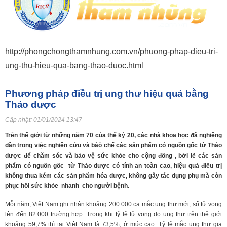
http://phongchongthamnhung.com.vn/phuong-phap-dieu-tri-
ung-thu-hieu-qua-bang-thao-duoc.html
Phương pháp điều trị ung thư hiệu quả bằng
Thảo dược
Cập nhật:
01/01/2024 13:47
Trên thế giới từ những năm 70 của thế kỷ 20, các nhà khoa học đã nghiêng
dần trong việc nghiên cứu và bàò chế các sản phẩm có nguồn gốc từ Thảo
dược để chăm sóc và bảo vệ sức khỏe cho cộng đồng , bởi lẽ các sản
phẩm có nguồn gốc từ Thảo dược có tính an toàn cao, hiệu quả điều trị
không thua kém các sản phẩm hóa dược, không gây tác dụng phụ mà còn
phục hồi sức khỏe nhanh cho người bệnh.
Mỗi năm, Việt Nam ghi nhận khoảng 200.000 ca mắc ung thư mới, số tử vong
lên đến 82.000 trường hợp. Trong khi tỷ lệ tử vong do ung thư trên thế giới
khoảng 59,7% thì tại Việt Nam là 73,5%, ở mức cao. Tỷ lệ mắc ung thư gia