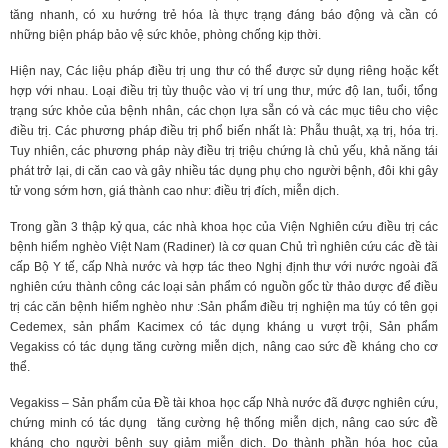
tăng nhanh, có xu hướng trẻ hóa là thực trạng đáng báo động và cần có
những biện pháp bảo vệ sức khỏe, phòng chống kịp thời.
Hiện nay, Các liệu pháp điều trị ung thư có thể được sử dụng riêng hoặc kết
hợp với nhau. Loại điều trị tùy thuộc vào vị trí ung thư, mức độ lan, tuổi, tổng
trạng sức khỏe của bệnh nhân, các chọn lựa sẵn có và các mục tiêu cho việc
điều trị. Các phương pháp điều trị phổ biến nhất là: Phẫu thuật, xạ trị, hóa trị.
Tuy nhiên, các phương pháp này điều trị triệu chứng là chủ yếu, khả năng tái
phát trở lại, di căn cao và gây nhiều tác dụng phụ cho người bệnh, đôi khi gây
tử vong sớm hơn, giá thành cao như: điều trị đích, miễn dịch.
Trong gần 3 thập kỷ qua, các nhà khoa học của Viện Nghiên cứu điều trị các
bệnh hiểm nghèo Việt Nam (Radiner) là cơ quan Chủ trì nghiên cứu các đề tài
cấp Bộ Y tế, cấp Nhà nước và hợp tác theo Nghị định thư với nước ngoài đã
nghiên cứu thành công các loại sản phẩm có nguồn gốc từ thảo dược để điều
trị các căn bệnh hiểm nghèo như :Sản phẩm điều trị nghiện ma túy có tên gọi
Cedemex, sản phẩm Kacimex có tác dụng kháng u vượt trội, Sản phẩm
Vegakiss có tác dụng tăng cường miễn dịch, nâng cao sức đề kháng cho cơ
thể.
Vegakiss – Sản phẩm của Đề tài khoa học cấp Nhà nước đã được nghiên cứu,
chứng minh có tác dụng tăng cường hệ thống miễn dịch, nâng cao sức đề
kháng cho người bệnh suy giảm miễn dịch. Do thành phần hóa học của