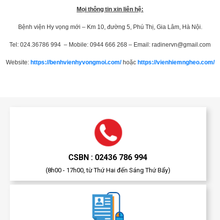
Mọi thông tin xin liên hệ:
Bệnh viện Hy vọng mới – Km 10, đường 5, Phú Thị, Gia Lâm, Hà Nội.
Tel: 024.36786 994 – Mobile: 0944 666 268 – Email:
radinervn@gmail.com
Website:
https://benhvienhyvongmoi.com/
hoặc
https://vienhiemngheo.com/
CSBN : 02436 786 994
(8h00 - 17h00, từ Thứ Hai đến Sáng Thứ Bẩy)