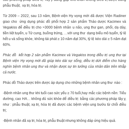
phẫu thuật, xạ trị, hóa trị.
Từ 2009 – 2022, sau 13 năm, Bệnh viện Hy vọng mới đã được Viện Radiner
giao cho ứng dụng phác đồ phối hợp 2 sản phẩm Thảo dược Kacimex và
Vegakiss để điều trị cho >3000 bệnh nhân u não, ung thư gan, phổi, dạ dày,
tiền liệt tuyến, u Tử cung, buồng trứng, …với ung thư dạng biểu mô tuyến, tỷ lệ
hết u và sống khỏe, không tái phát ≥ 10 năm đạt 30%, tỷ lệ kéo dài ≥ 5 năm đạt
60%.
Phác đồ kết hợp 2 sản phẩm Kacimex và Vegakiss trong điều trị ung thư tại
Bệnh viện Hy vọng mới đã giúp kéo dài sự sống, điều trị dứt điểm cho hàng
nghìn bệnh nhân ung thư và nhận được sự tin tưởng của nhân dân trên khắp
cả nước.
Phác đồ Thảo dược trên được áp dụng cho những bệnh nhân ung thư nào :
-Bệnh nhân ung thư khi tuổi cao sức yếu ≥ 70 tuổi,hay mắc các bệnh nền: Tiểu
đường, cao HA… không đủ sức khỏe để điều trị bằng các phương pháp tây y,
như : phẫu thuật, xạ trị, hóa trị đã được các bệnh viện ung bướu từ chối điều
trị;
-Bệnh nhân đã xạ tri, hóa trị, phẫu thuật nhưng không đáp ứng hiệu quả.