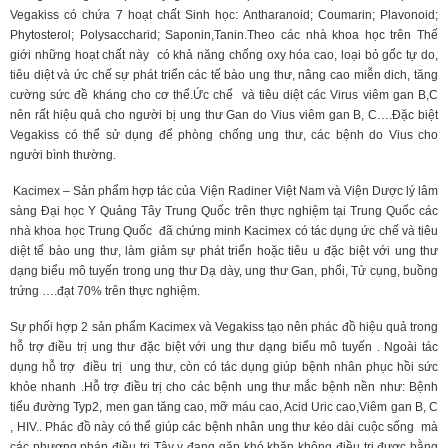
Vegakiss có chứa 7 hoạt chất Sinh học: Antharanoid; Coumarin; Plavonoid;
Phytosterol; Polysaccharid; Saponin,Tanin.Theo các nhà khoa học trên Thế
giới những hoạt chất này có khả năng chống oxy hóa cao, loại bỏ gốc tự do,
tiêu diệt và ức chế sự phát triển các tế bào ung thư, nâng cao miễn dich, tăng
cường sức đề kháng cho cơ thể.Ức chế và tiêu diệt các Virus viêm gan B,C
nên rất hiệu quả cho người bị ung thư Gan do Vius viêm gan B, C….Đặc biệt
Vegakiss có thể sử dụng để phòng chống ung thư, các bệnh do Vius cho
người bình thường.
Kacimex – Sản phẩm hợp tác của Viện Radiner Việt Nam và Viện Dược lý lâm
sàng Đại học Y Quảng Tây Trung Quốc trên thực nghiệm tại Trung Quốc các
nhà khoa học Trung Quốc đã chứng minh Kacimex có tác dụng ức chế và tiêu
diệt tế bào ung thư, làm giảm sự phát triển hoặc tiêu u đặc biệt với ung thư
dạng biểu mô tuyến trong ung thư Dạ dày, ung thư Gan, phổi, Tử cụng, buồng
trứng ….đạt 70% trên thực nghiệm.
Sự phối hợp 2 sản phẩm Kacimex và Vegakiss tạo nên phác đồ hiệu quả trong
hỗ trợ điều trị ung thư đặc biệt với ung thư dạng biểu mô tuyến . Ngoài tác
dụng hỗ trợ điều trị ung thư, còn có tác dụng giúp bệnh nhân phục hồi sức
khỏe nhanh .Hỗ trợ điều trị cho các bệnh ung thư mắc bệnh nền như: Bệnh
tiểu đường Typ2, men gan tăng cao, mỡ máu cao, Acid Uric cao,Viêm gan B, C
, HIV.. Phác đồ này có thể giúp các bệnh nhân ung thư kéo dài cuộc sống mà
các phương pháp điều trị Tây y đang gặp khó khăn không điều trị được bằng