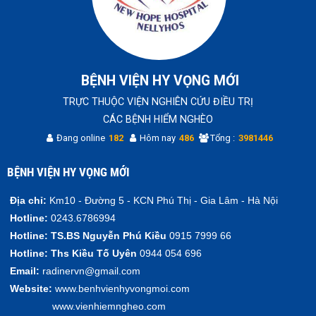
BỆNH VIỆN HY VỌNG MỚI
TRỰC THUỘC VIỆN NGHIÊN CỨU ĐIỀU TRỊ
CÁC BỆNH HIỂM NGHÈO
Đang online
182
Hôm nay
486
Tổng :
3981446
BỆNH VIỆN HY VỌNG MỚI
Địa chỉ:
Km10 - Đường 5 - KCN Phú Thị - Gia Lâm - Hà Nội
Hotline:
0243.6786994
Hotline:
TS.BS Nguyễn Phú Kiều
0915 7999 66
Hotline:
Ths Kiều Tố Uyên
0944 054 696
Email:
radinervn@gmail.com
Website:
www.benhvienhyvongmoi.com
www.vienhiemngheo.com