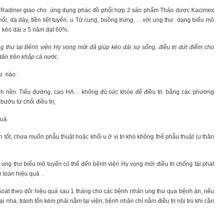
n Radiner giao cho ứng dụng phác đồ phối hợp 2 sản phẩm Thảo dược Kacimex
ổi, dạ dày, tiền liệt tuyến, u Tử cung, buồng trứng, …với ung thư dạng biểu mô
lệ kéo dài ≥ 5 năm đạt 60%.
 thư tại Bệnh viện Hy vọng mới đã giúp kéo dài sự sống, điều trị dứt điểm cho
ân trên khắp cả nước.
ư nào :
ệnh nền: Tiểu đường, cao HA… không đủ sức khỏe để điều trị bằng các phương
bướu từ chối điều trị;
quả.
tốt, chưa muốn phẫu thuật hoặc khối u ở vị trí khó không thể phẫu thuật (u thân
ung thư biểu mô tuyến có thể đến bệnh viện Hy vọng mới điều trị chống tái phát
n toàn hiệu quả .
 soát theo dõi hiệu quả sau 1 tháng cho các bệnh nhân ung thư qua bệnh án, nếu
ị tại nhà, tránh tốn kém phải nằm tại viện, bệnh nhân chỉ nằm điều trị nội trú khi cần