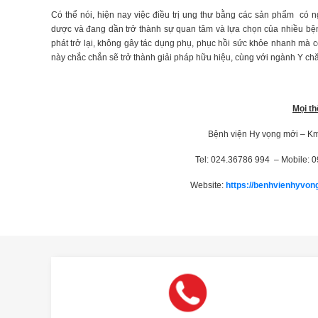
Có thể nói, hiện nay việc điều trị ung thư bằng các sản phẩm có
dược và đang dần trở thành sự quan tâm và lựa chọn của nhiều bện
phát trở lại, không gây tác dụng phụ, phục hồi sức khỏe nhanh mà còn
này chắc chắn sẽ trở thành giải pháp hữu hiệu, cùng với ngành Y chă
Mọi th
Bệnh viện Hy vọng mới – Km
Tel: 024.36786 994 – Mobile: 
Website:
https://benhvienhyvon