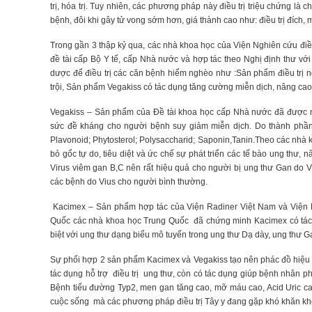
trị, hóa trị. Tuy nhiên, các phương pháp này điều trị triệu chứng là 
bệnh, đôi khi gây tử vong sớm hơn, giá thành cao như: điều trị đích, 
Trong gần 3 thập kỷ qua, các nhà khoa học của Viện Nghiên cứu điề
đề tài cấp Bộ Y tế, cấp Nhà nước và hợp tác theo Nghị định thư v
dược để điều trị các căn bệnh hiểm nghèo như :Sản phẩm điều trị 
trội, Sản phẩm Vegakiss có tác dụng tăng cường miễn dịch, nâng cao
Vegakiss – Sản phẩm của Đề tài khoa học cấp Nhà nước đã được n
sức đề kháng cho người bệnh suy giảm miễn dịch. Do thành phần 
Plavonoid; Phytosterol; Polysaccharid; Saponin,Tanin.Theo các nhà 
bỏ gốc tự do, tiêu diệt và ức chế sự phát triển các tế bào ung thư,
Virus viêm gan B,C nên rất hiệu quả cho người bị ung thư Gan do 
các bệnh do Vius cho người bình thường.
Kacimex – Sản phẩm hợp tác của Viện Radiner Việt Nam và Viện D
Quốc các nhà khoa học Trung Quốc đã chứng minh Kacimex có tác dụ
biệt với ung thư dạng biểu mô tuyến trong ung thư Dạ dày, ung thư 
Sự phối hợp 2 sản phẩm Kacimex và Vegakiss tạo nên phác đồ hiệu qu
tác dụng hỗ trợ điều trị ung thư, còn có tác dụng giúp bệnh nhân p
Bệnh tiểu đường Typ2, men gan tăng cao, mỡ máu cao, Acid Uric ca
cuộc sống mà các phương pháp điều trị Tây y đang gặp khó khăn không