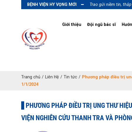
BỆNH VIỆN HY VỌNG MỚI
Trao gửi niềm tin, thắ
Giới thiệu
Đội ngũ bác sĩ
Hướn
Trang chủ
/
Liên Hệ
/
Tin tức
/
Phương pháp điều trị un
1/1/2024
PHƯƠNG PHÁP ĐIỀU TRỊ UNG THƯ HIỆ
VIỆN NGHIÊN CỨU THANH TRA VÀ PHÒ