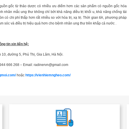
 nguồn gốc từ thảo dược có nhiều ưu điểm hơn các sản phẩm có nguồn gốc hóa
h nhân mắc ung thư không chỉ bởi khả năng điều trị khối u, khả năng chống tái
 có chi phí thấp hơn rất nhiều so với hóa trị, xạ trị. Thời gian tới, phương pháp
m sóc và điều trị hiệu quả hơn cho bệnh nhân ung thư trên khắp cả nước .
ông tin xin liên hệ:
 10, đường 5, Phú Thị, Gia Lâm, Hà Nội.
0944 666 268 – Email:
radinervn@gmail.com
gmoi.com/
hoặc
https://vienhiemngheo.com/