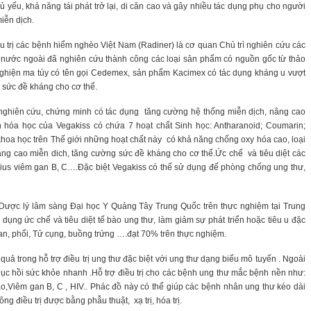
chủ yếu, khả năng tái phát trở lại, di căn cao và gây nhiều tác dụng phụ cho người
miễn dịch.
u trị các bệnh hiểm nghèo Việt Nam (Radiner) là cơ quan Chủ trì nghiên cứu các
ới nước ngoài đã nghiên cứu thành công các loại sản phẩm có nguồn gốc từ thảo
nghiện ma túy có tên gọi Cedemex, sản phẩm Kacimex có tác dụng kháng u vượt
 sức đề kháng cho cơ thể.
ghiên cứu, chứng minh có tác dụng tăng cường hệ thống miễn dịch, nâng cao
hóa học của Vegakiss có chứa 7 hoạt chất Sinh học: Antharanoid; Coumarin;
khoa học trên Thế giới những hoạt chất này có khả năng chống oxy hóa cao, loại
 nâng cao miễn dich, tăng cường sức đề kháng cho cơ thể.Ức chế và tiêu diệt các
Vius viêm gan B, C….Đặc biệt Vegakiss có thể sử dụng để phòng chống ung thư,
ược lý lâm sàng Đại học Y Quảng Tây Trung Quốc trên thực nghiệm tại Trung
ng ức chế và tiêu diệt tế bào ung thư, làm giảm sự phát triển hoặc tiêu u đặc
Gan, phổi, Tử cụng, buồng trứng ….đạt 70% trên thực nghiệm.
ả trong hỗ trợ điều trị ung thư đặc biệt với ung thư dạng biểu mô tuyến . Ngoài
hục hồi sức khỏe nhanh .Hỗ trợ điều trị cho các bệnh ung thư mắc bệnh nền như:
o,Viêm gan B, C , HIV.. Phác đồ này có thể giúp các bệnh nhân ung thư kéo dài
 điều trị được bằng phẫu thuật, xạ trị, hóa trị.