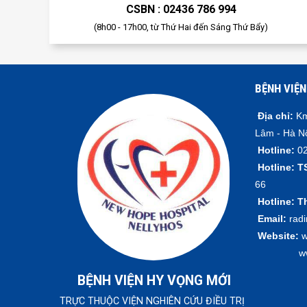
CSBN : 02436 786 994
(8h00 - 17h00, từ Thứ Hai đến Sáng Thứ Bẩy)
BỆNH VIỆN
Địa chỉ:
Km
Lâm - Hà N
Hotline:
02
Hotline:
T
66
Hotline:
T
Email:
rad
Website:
w
www.vie
BỆNH VIỆN HY VỌNG MỚI
TRỰC THUỘC VIỆN NGHIÊN CỨU ĐIỀU TRỊ