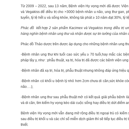
Từ 2009 – 2022, sau 13 năm, Bệnh viện Hy vọng mới đã được Việ
và Vegakiss để điều trị cho >3000 bệnh nhân u não, ung thư gan, ph
tuyến, tỷ lệ hết u và sống khỏe, không tái phát ≥ 10 năm đạt 30%, tỷ 
Phác đồ kết hợp 2 sản phẩm Kacimex và Vegakiss trong điều trị ung
hàng nghìn bệnh nhân ung thư và nhận được sự tin tưởng của nhân d
Phác đồ Thảo dược trên được áp dụng cho những bệnh nhân ung th
-Bệnh nhân ung thư khi tuổi cao sức yếu ≥ 70 tuổi,hay mắc các b
pháp tây y, như : phẫu thuật, xạ trị, hóa trị đã được các bệnh viện ung 
-Bệnh nhân đã xạ tri, hóa trị, phẫu thuật nhưng không đáp ứng hiệu 
-Bệnh nhân có khối u bệnh lý nhỏ hơn 2cm chưa di căn,sức khỏe còn 
não….);
-Bệnh nhân ung thư sau phẫu thuật mở có kết quả giải phẫu bệnh là 
và di căn, tìm kiếm hy vọng kéo dài cuộc sống hay điều trị dứt điểm a
Bệnh viện Hy vọng mới vẫn đang mở rộng điều trị ngoại trú có kiểm
sau điều trị khối u và các chỉ số miễn dịch giảm thì sẽ tiếp tục điều tr
thiết.