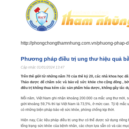
http://phongchongthamnhung.com.vn/phuong-phap-die
Phương pháp điều trị ung thư hiệu quả 
Cập nhật:
01/01/2024 13:47
Trên thế giới từ những năm 70 của thế kỷ 20, các nhà khoa học đ
Thảo dược để chăm sóc và bảo vệ sức khỏe cho cộng đồng , bởi
điều trị không thua kém các sản phẩm hóa dược, không gây tác 
Mỗi năm, Việt Nam ghi nhận khoảng 200.000 ca mắc ung thư mới, số 
giới khoảng 59,7% thì tại Việt Nam là 73,5%, ở mức cao. Tỷ lệ mắc 
có những biện pháp bảo vệ sức khỏe, phòng chống kịp thời.
Hiện nay, Các liệu pháp điều trị ung thư có thể được sử dụng riêng ho
tổng trạng sức khỏe của bệnh nhân, các chọn lựa sẵn có và các mục t