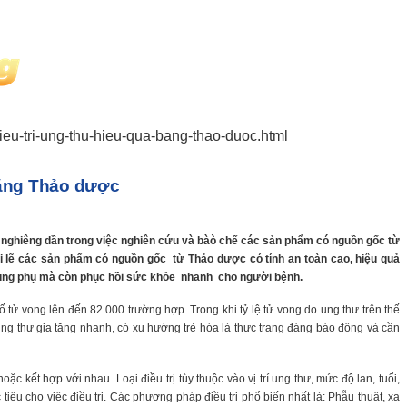
u-tri-ung-thu-hieu-qua-bang-thao-duoc.html
bằng Thảo dược
ã nghiêng dần trong việc nghiên cứu và bàò chế các sản phẩm có nguồn gốc từ
 lẽ các sản phẩm có nguồn gốc từ Thảo dược có tính an toàn cao, hiệu quả
dụng phụ mà còn phục hồi sức khỏe nhanh cho người bệnh.
tử vong lên đến 82.000 trường hợp. Trong khi tỷ lệ tử vong do ung thư trên thế
ung thư gia tăng nhanh, có xu hướng trẻ hóa là thực trạng đáng báo động và cần
ặc kết hợp với nhau. Loại điều trị tùy thuộc vào vị trí ung thư, mức độ lan, tuổi,
iêu cho việc điều trị. Các phương pháp điều trị phổ biến nhất là: Phẫu thuật, xạ