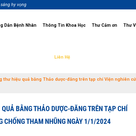
p sáng hy vọng
g Dẫn Bệnh Nhân
Thông Tin Khoa Học
Thư Cảm ơn
Thư V
Liên Hệ
g thư hiệu quả bằng Thảo dược-đăng trên tạp chí Viện nghiên c
U QUẢ BẰNG THẢO DƯỢC-ĐĂNG TRÊN TẠP CHÍ
NG CHỐNG THAM NHŨNG NGÀY 1/1/2024