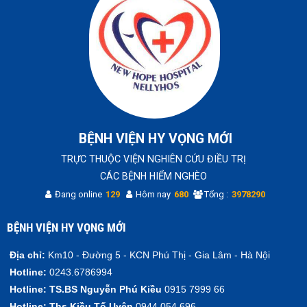
BỆNH VIỆN HY VỌNG MỚI
TRỰC THUỘC VIỆN NGHIÊN CỨU ĐIỀU TRỊ
CÁC BỆNH HIỂM NGHÈO
Đang online
129
Hôm nay
680
Tổng :
3978290
BỆNH VIỆN HY VỌNG MỚI
Địa chỉ:
Km10 - Đường 5 - KCN Phú Thị - Gia Lâm - Hà Nội
Hotline:
0243.6786994
Hotline:
TS.BS Nguyễn Phú Kiều
0915 7999 66
Hotline:
Ths Kiều Tố Uyên
0944 054 696