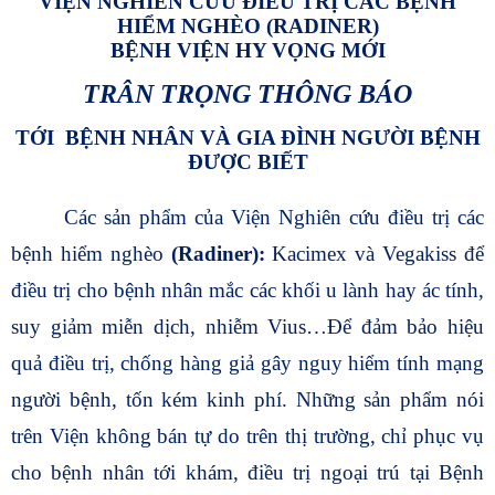
VIỆN NGHIÊN CỨU ĐIỀU TRỊ CÁC BỆNH
HIỂM NGHÈO (RADINER)
BỆNH VIỆN HY VỌNG MỚI
TRÂN TRỌNG THÔNG BÁO
TỚI
BỆNH NHÂN VÀ GIA ĐÌNH NGƯỜI BỆNH
ĐƯỢC BIẾT
Các sản phẩm của Viện Nghiên cứu điều trị các
bệnh hiểm nghèo
(Radiner):
Kacimex và Vegakiss để
điều trị cho bệnh nhân mắc các khối u lành hay ác tính,
suy giảm miễn dịch, nhiễm Vius…Để đảm bảo hiệu
quả điều trị, chống hàng giả gây nguy hiểm tính mạng
người bệnh, tốn kém kinh phí. Những sản phẩm nói
trên Viện không bán tự do trên thị trường, chỉ phục vụ
cho bệnh nhân tới khám, điều trị ngoại trú tại Bệnh