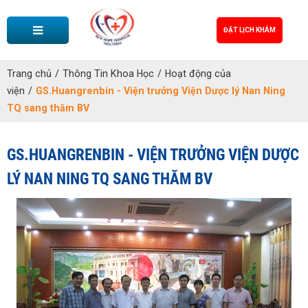
ĐẶT LỊCH KHÁM
Trang chủ
/
Thông Tin Khoa Học
/
Hoạt động của
viện
/
GS.Huangrenbin - Viện trưởng Viện Dược lý Nan Ning
TQ sang thăm BV
GS.HUANGRENBIN - VIỆN TRƯỞNG VIỆN DƯỢC
LÝ NAN NING TQ SANG THĂM BV