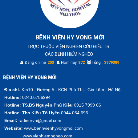
BỆNH VIỆN HY VỌNG MỚI
TRỰC THUỘC VIỆN NGHIÊN CỨU ĐIỀU TRỊ
CÁC BỆNH HIỂM NGHÈO
Đang online
203
Hôm nay
872
Tổng :
3979389
BỆNH VIỆN HY VỌNG MỚI
Địa chỉ:
Km10 - Đường 5 - KCN Phú Thị - Gia Lâm - Hà Nội
Hotline:
0243.6786994
Hotline:
TS.BS Nguyễn Phú Kiều
0915 7999 66
Hotline:
Ths Kiều Tố Uyên
0944 054 696
Email:
radinervn@gmail.com
Website:
www.benhvienhyvongmoi.com
www.vienhiemngheo.com