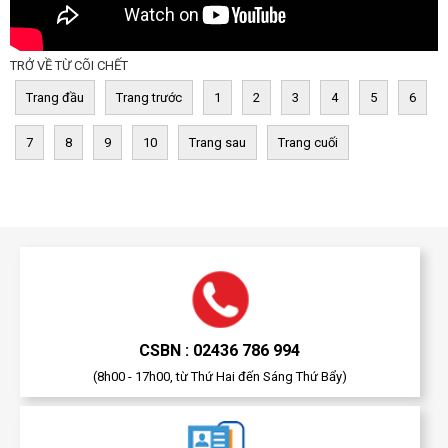
TRỞ VỀ TỪ CÕI CHẾT
Trang đầu
Trang trước
1
2
3
4
5
6
7
8
9
10
Trang sau
Trang cuối
CSBN : 02436 786 994
(8h00 - 17h00, từ Thứ Hai đến Sáng Thứ Bẩy)