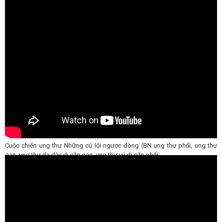
Cuộc chiến ung thư Những cú lội ngược dòng (BN ung thư phổi, ung thư
gan, ung thư dạ dày di căn gan, ung thư vú di căn phổi