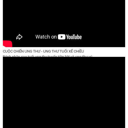
CUỘC CHIẾN UNG THƯ - UNG THƯ TUỔI XẾ CHIỀU
Bệnh nhân cao tuổi ung thư tuyến tiền liệt và ung thư vú