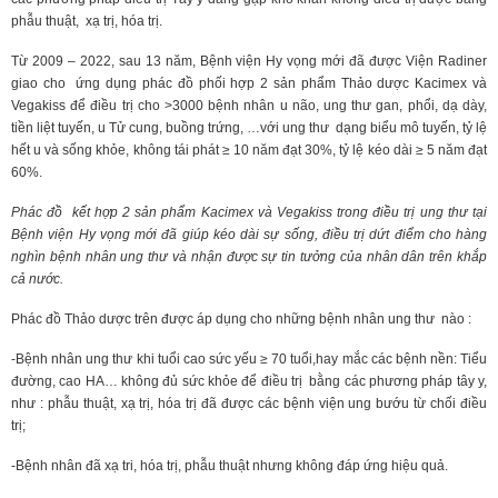
phẫu thuật, xạ trị, hóa trị.
Từ 2009 – 2022, sau 13 năm, Bệnh viện Hy vọng mới đã được Viện Radiner
giao cho ứng dụng phác đồ phối hợp 2 sản phẩm Thảo dược Kacimex và
Vegakiss để điều trị cho >3000 bệnh nhân u não, ung thư gan, phổi, dạ dày,
tiền liệt tuyến, u Tử cung, buồng trứng, …với ung thư dạng biểu mô tuyến, tỷ lệ
hết u và sống khỏe, không tái phát ≥ 10 năm đạt 30%, tỷ lệ kéo dài ≥ 5 năm đạt
60%.
Phác đồ kết hợp 2 sản phẩm Kacimex và Vegakiss trong điều trị ung thư tại
Bệnh viện Hy vọng mới đã giúp kéo dài sự sống, điều trị dứt điểm cho hàng
nghìn bệnh nhân ung thư và nhận được sự tin tưởng của nhân dân trên khắp
cả nước.
Phác đồ Thảo dược trên được áp dụng cho những bệnh nhân ung thư nào :
-Bệnh nhân ung thư khi tuổi cao sức yếu ≥ 70 tuổi,hay mắc các bệnh nền: Tiểu
đường, cao HA… không đủ sức khỏe để điều trị bằng các phương pháp tây y,
như : phẫu thuật, xạ trị, hóa trị đã được các bệnh viện ung bướu từ chối điều
trị;
-Bệnh nhân đã xạ tri, hóa trị, phẫu thuật nhưng không đáp ứng hiệu quả.