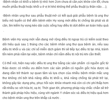
-Bệnh nhân có khối u bệnh lý nhỏ hơn 2cm chưa di căn,sức khỏe còn tốt, chưa
muốn phẫu thuật hoặc khối u ở vị trí khó không thể phẫu thuật (u thân não….);
-Bệnh nhân ung thư sau phẫu thuật mở có kết quả giải phẫu bệnh là ung thư
biểu mô tuyến có thể đến bệnh viện Hy vọng mới điều trị chống tái phát và di
căn, tìm kiếm hy vọng kéo dài cuộc sống hay điều trị dứt điểm an toàn hiệu quả
.
Bệnh viện Hy vọng mới vẫn đang mở rộng điều trị ngoại trú có kiểm soát theo
dõi hiệu quả sau 1 tháng cho các bệnh nhân ung thư qua bệnh án, nếu sau
điều trị khối u và các chỉ số miễn dịch giảm thì sẽ tiếp tục điều trị tại nhà, tránh
tốn kém phải nằm tại viện, bệnh nhân chỉ nằm điều trị nội trú khi cần thiết.
Có thể nói, hiện nay việc điều trị ung thư bằng các sản phẩm có nguồn gốc từ
thảo dược có nhiều ưu điểm hơn các sản phẩm có nguồn gốc hóa dược và
đang dần trở thành sự quan tâm và lựa chọn của nhiều bệnh nhân mắc ung
thư không chỉ bởi khả năng điều trị khối u, khả năng chống tái phát trở lại,
không gây tác dụng phụ, phục hồi sức khỏe nhanh mà còn có chi phí thấp hơn
rất nhiều so với hóa trị, xạ trị. Thời gian tới, phương pháp này chắc chắn sẽ trở
thành giải pháp hữu hiệu, cùng với ngành Y chăm sóc và điều trị hiệu quả hơn
cho bệnh nhân ung thư trên khắp cả nước .