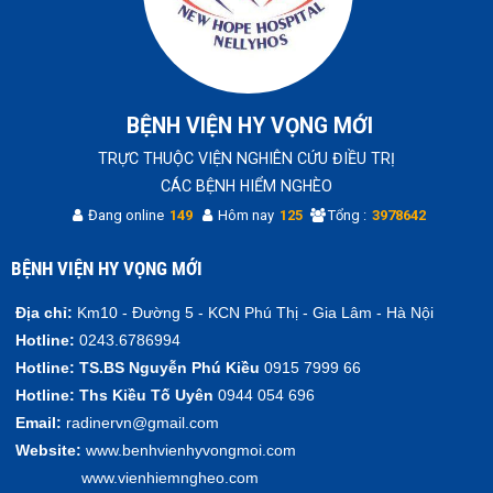
BỆNH VIỆN HY VỌNG MỚI
TRỰC THUỘC VIỆN NGHIÊN CỨU ĐIỀU TRỊ
CÁC BỆNH HIỂM NGHÈO
Đang online
149
Hôm nay
125
Tổng :
3978642
BỆNH VIỆN HY VỌNG MỚI
Địa chỉ:
Km10 - Đường 5 - KCN Phú Thị - Gia Lâm - Hà Nội
Hotline:
0243.6786994
Hotline:
TS.BS Nguyễn Phú Kiều
0915 7999 66
Hotline:
Ths Kiều Tố Uyên
0944 054 696
Email:
radinervn@gmail.com
Website:
www.benhvienhyvongmoi.com
www.vienhiemngheo.com