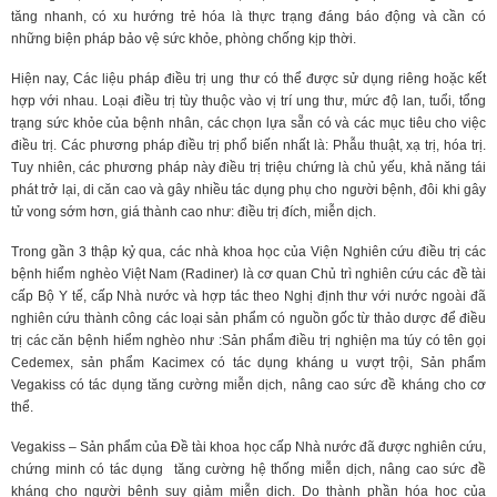
tăng nhanh, có xu hướng trẻ hóa là thực trạng đáng báo động và cần có
những biện pháp bảo vệ sức khỏe, phòng chống kịp thời.
Hiện nay, Các liệu pháp điều trị ung thư có thể được sử dụng riêng hoặc kết
hợp với nhau. Loại điều trị tùy thuộc vào vị trí ung thư, mức độ lan, tuổi, tổng
trạng sức khỏe của bệnh nhân, các chọn lựa sẵn có và các mục tiêu cho việc
điều trị. Các phương pháp điều trị phổ biến nhất là: Phẫu thuật, xạ trị, hóa trị.
Tuy nhiên, các phương pháp này điều trị triệu chứng là chủ yếu, khả năng tái
phát trở lại, di căn cao và gây nhiều tác dụng phụ cho người bệnh, đôi khi gây
tử vong sớm hơn, giá thành cao như: điều trị đích, miễn dịch.
Trong gần 3 thập kỷ qua, các nhà khoa học của Viện Nghiên cứu điều trị các
bệnh hiểm nghèo Việt Nam (Radiner) là cơ quan Chủ trì nghiên cứu các đề tài
cấp Bộ Y tế, cấp Nhà nước và hợp tác theo Nghị định thư với nước ngoài đã
nghiên cứu thành công các loại sản phẩm có nguồn gốc từ thảo dược để điều
trị các căn bệnh hiểm nghèo như :Sản phẩm điều trị nghiện ma túy có tên gọi
Cedemex, sản phẩm Kacimex có tác dụng kháng u vượt trội, Sản phẩm
Vegakiss có tác dụng tăng cường miễn dịch, nâng cao sức đề kháng cho cơ
thể.
Vegakiss – Sản phẩm của Đề tài khoa học cấp Nhà nước đã được nghiên cứu,
chứng minh có tác dụng tăng cường hệ thống miễn dịch, nâng cao sức đề
kháng cho người bệnh suy giảm miễn dịch. Do thành phần hóa học của