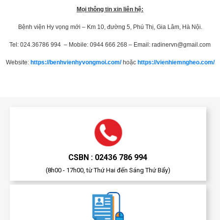
Mọi thông tin xin liên hệ:
Bệnh viện Hy vọng mới – Km 10, đường 5, Phú Thị, Gia Lâm, Hà Nội.
Tel: 024.36786 994 – Mobile: 0944 666 268 – Email:
radinervn@gmail.com
Website:
https://benhvienhyvongmoi.com/
hoặc
https://vienhiemngheo.com/
CSBN : 02436 786 994
(8h00 - 17h00, từ Thứ Hai đến Sáng Thứ Bẩy)