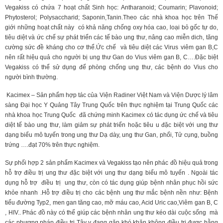
Vegakiss có chứa 7 hoạt chất Sinh học: Antharanoid; Coumarin; Plavonoid;
Phytosterol; Polysaccharid; Saponin,Tanin.Theo các nhà khoa học trên Thế
giới những hoạt chất này có khả năng chống oxy hóa cao, loại bỏ gốc tự do,
tiêu diệt và ức chế sự phát triển các tế bào ung thư, nâng cao miễn dich, tăng
cường sức đề kháng cho cơ thể.Ức chế và tiêu diệt các Virus viêm gan B,C
nên rất hiệu quả cho người bị ung thư Gan do Vius viêm gan B, C….Đặc biệt
Vegakiss có thể sử dụng để phòng chống ung thư, các bệnh do Vius cho
người bình thường.
Kacimex – Sản phẩm hợp tác của Viện Radiner Việt Nam và Viện Dược lý lâm
sàng Đại học Y Quảng Tây Trung Quốc trên thực nghiệm tại Trung Quốc các
nhà khoa học Trung Quốc đã chứng minh Kacimex có tác dụng ức chế và tiêu
diệt tế bào ung thư, làm giảm sự phát triển hoặc tiêu u đặc biệt với ung thư
dạng biểu mô tuyến trong ung thư Dạ dày, ung thư Gan, phổi, Tử cụng, buồng
trứng ….đạt 70% trên thực nghiệm.
Sự phối hợp 2 sản phẩm Kacimex và Vegakiss tạo nên phác đồ hiệu quả trong
hỗ trợ điều trị ung thư đặc biệt với ung thư dạng biểu mô tuyến . Ngoài tác
dụng hỗ trợ điều trị ung thư, còn có tác dụng giúp bệnh nhân phục hồi sức
khỏe nhanh .Hỗ trợ điều trị cho các bệnh ung thư mắc bệnh nền như: Bệnh
tiểu đường Typ2, men gan tăng cao, mỡ máu cao, Acid Uric cao,Viêm gan B, C
, HIV.. Phác đồ này có thể giúp các bệnh nhân ung thư kéo dài cuộc sống mà
các phương pháp điều trị Tây y đang gặp khó khăn không điều trị được bằng