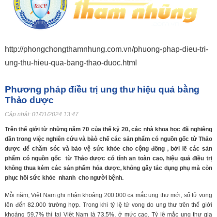
http://phongchongthamnhung.com.vn/phuong-phap-dieu-tri-
ung-thu-hieu-qua-bang-thao-duoc.html
Phương pháp điều trị ung thư hiệu quả bằng
Thảo dược
Cập nhật:
01/01/2024 13:47
Trên thế giới từ những năm 70 của thế kỷ 20, các nhà khoa học đã nghiêng
dần trong việc nghiên cứu và bàò chế các sản phẩm có nguồn gốc từ Thảo
dược để chăm sóc và bảo vệ sức khỏe cho cộng đồng , bởi lẽ các sản
phẩm có nguồn gốc từ Thảo dược có tính an toàn cao, hiệu quả điều trị
không thua kém các sản phẩm hóa dược, không gây tác dụng phụ mà còn
phục hồi sức khỏe nhanh cho người bệnh.
Mỗi năm, Việt Nam ghi nhận khoảng 200.000 ca mắc ung thư mới, số tử vong
lên đến 82.000 trường hợp. Trong khi tỷ lệ tử vong do ung thư trên thế giới
khoảng 59,7% thì tại Việt Nam là 73,5%, ở mức cao. Tỷ lệ mắc ung thư gia