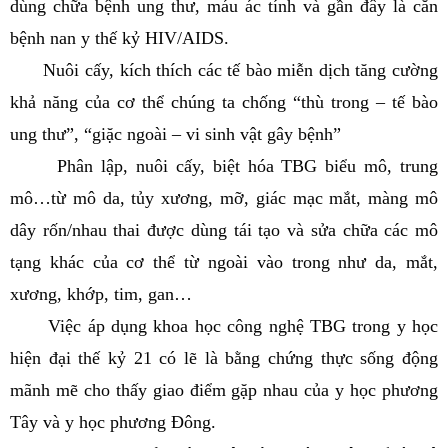
dùng chữa bệnh ung thư, máu ác tính và gần đây là căn
bệnh nan y thế kỷ HIV/AIDS.
Nuôi cấy, kích thích các tế bào miễn dịch tăng cường
khả năng của cơ thể chúng ta chống “thù trong – tế bào
ung thư”, “giặc ngoài – vi sinh vật gây bệnh”
Phân lập, nuôi cấy, biệt hóa TBG biểu mô, trung
mô…từ mô da, tủy xương, mỡ, giác mạc mắt, màng mô
dây rốn/nhau thai được dùng tái tạo và sửa chữa các mô
tạng khác của cơ thể từ ngoài vào trong như da, mắt,
xương, khớp, tim, gan…
Việc áp dụng khoa học công nghệ TBG trong y học
hiện đại thế kỷ 21 có lẽ là bằng chứng thực sống động
mãnh mẽ cho thấy giao điểm gặp nhau của y học phương
Tây và y học phương Đông.