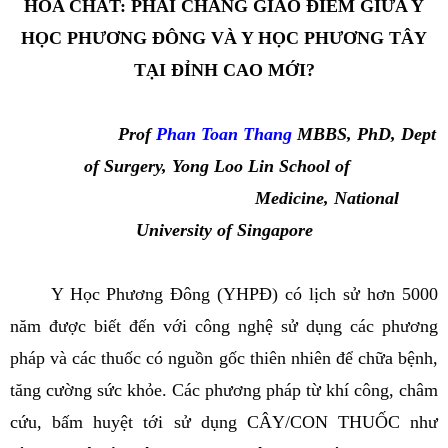
HÓA CHẤT: PHẢI CHĂNG GIAO ĐIỂM GIỮA Y
HỌC PHƯƠNG ĐÔNG VÀ Y HỌC PHƯƠNG TÂY
TẠI ĐỈNH CAO MỚI?
Prof
Phan Toan Thang
MBBS, PhD, Dept
of Surgery, Yong Loo Lin School of
Medicine, National
University of Singapore
Y Học Phương Đông (YHPĐ) có lịch sử hơn 5000
năm được biết đến với công nghệ sử dụng các phương
pháp và các thuốc có nguồn gốc thiên nhiên để chữa bệnh,
tăng cường sức khỏe. Các phương pháp từ khí công, châm
cứu, bấm huyệt tới sử dụng CÂY/CON THUỐC như