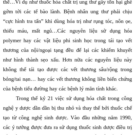
thể…Ví dụ như thuốc hóa chất trị ung thư gây tổn hại ghê
gớm tới các tế bào lành. Bệnh nhân ung thư phải chịu
“cực hình tra tấn” khi dùng hóa trị như rụng tóc, nôn ọe,
thiếu máu, mất ngủ…Các nguyên liệu sử dụng hóa
polymer hay các vật liệu phi sinh học trong tái tạo vết
thương của nội/ngoại tạng đều để lại các khiếm khuyết
như hình thành sẹo xấu. Hơn nữa các nguyên liệu này
không thể tái tạo được các vết thương sâu/rộng trong
bỏng/tai nạn… hay các vết thương không liền biến chứng
của bệnh tiểu đường hay các bệnh lý mãn tính khác.
Trong thế kỷ 21 việc sử dụng hóa chất trong công
nghệ y dược dần dần bị thu nhỏ và thay thế bởi thuốc chế
tạo từ công nghệ sinh dược. Vào đầu những năm 1990,
các ý tưởng được đưa ra sử dụng thuốc sinh dược điều trị