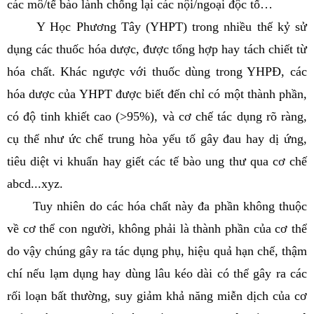
các mô/tế bào lành chống lại các nội/ngoại độc tố…
Y Học Phương Tây (YHPT) trong nhiều thế kỷ sử
dụng các thuốc hóa dược, được tổng hợp hay tách chiết từ
hóa chất. Khác ngược với thuốc dùng trong YHPĐ, các
hóa dược của YHPT được biết đến chỉ có một thành phần,
có độ tinh khiết cao (>95%), và cơ chế tác dụng rõ ràng,
cụ thể như ức chế trung hòa yếu tố gây đau hay dị ứng,
tiêu diệt vi khuẩn hay giết các tế bào ung thư qua cơ chế
abcd...xyz.
Tuy nhiên do các hóa chất này đa phần không thuộc
về cơ thể con người, không phải là thành phần của cơ thể
do vậy chúng gây ra tác dụng phụ, hiệu quả hạn chế, thậm
chí nếu lạm dụng hay dùng lâu kéo dài có thể gây ra các
rối loạn bất thường, suy giảm khả năng miễn dịch của cơ