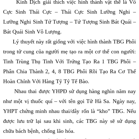
Kinh Dịch giải thích việc hình thành vật thể là Vô
Cực Sinh Thái Cực – Thái Cực Sinh Lưỡng Nghi –
Lưỡng Nghi Sinh Tứ Tượng – Tứ Tượng Sinh Bát Quái –
Bát Quái Sinh Vô Lượng.
Lý thuyết này rất giống với việc hình thành TBG Phôi
trong tử cung của người mẹ tạo ra một cơ thể con người:
Tinh Trùng Thụ Tinh Với Trứng Tạo Ra 1 TBG Phôi –
Phân Chia Thành 2, 4, 8 TBG Phôi Rồi Tạo Ra Cơ Thể
Hoàn Chỉnh Với Hàng Tỷ Tỷ Tế Bào.
Nhau thai được YHPĐ sử dụng hàng nghìn năm nay
như một vị thuốc quí – với tên gọi Tử Hà Sa. Ngày nay,
YHPT chứng minh nhau thai/dây rốn là “kho” TBG. Nếu
được lưu trữ lại sau khi sinh, các TBG này sẽ sử dụng
chữa bách bệnh, chống lão hóa.