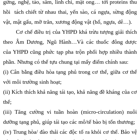
gừng, nghệ, táo, sâm, linh chi, mật ong… tới proteins thu
hồi tách chiết từ nhau thai, yến sào, cá ngựa, sừng động
vật, mật gấu, mỡ trăn, xương động vật (hổ, ngựa, dê…).
Cơ chế điều trị của YHPĐ khá trừu tượng giải thích
theo Âm Dương, Ngũ Hành…Và các thuốc đông dược
của YHPĐ cũng phức tạp pha trộn phối hợp nhiều thành
phần. Nhưng có thể tựu chung tại mấy điểm chính sau:
(i) Cân bằng điều hòa tạng phủ trong cơ thể, giữa cơ thể
với môi trường sinh hoạt;
(ii) Kích thích khả năng tái tạo, khả năng đề kháng của cơ
thể;
(iii) Tăng cường vi tuần hoàn (micro-circulation) nuôi
dưỡng tạng phủ, giúp tái tạo các mô/tế bào bị tổn thương;
(iv) Trung hòa/ đào thải các độc tố ra khỏi cơ thể. Bảo vệ