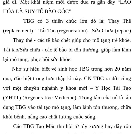
già đi. Một khái niệm mới được đưa ra gần đây “LÃO
HÓA LÀ SUY TẾ BÀO GỐC”
TBG có 3 thiên chức lớn đó là: Thay Thế
(replacement) – Tái Tạo (regeneration) –Sửa Chữa (repair)
Thay thế - các tế bào chết giúp cho mô tạng trẻ khỏe.
Tái tạo/Sửa chữa - các tế bào bị tổn thương, giúp làm lành
lại mô tạng, phục hồi sức khỏe.
Nhờ sự hiểu biết về sinh học TBG trong hơn 20 năm
qua, đặc biệt trong hơn thập kỉ này. CN-TBG ra đời cùng
với một chuyên nghành y khoa mới – Y Học Tái Tạo
(YHTT) (Regenerative Medicine). Trọng tâm của nó là tận
dụng TBG vào tái tạo mô tạng, làm lành tổn thương, chữa
khỏi bệnh, nâng cao chất lượng cuộc sống.
Các TBG Tạo Máu thu hồi từ tủy xương hay dây rốn