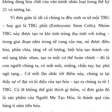
không dùng hóa chất của văn minh nhân loại trong thế kỷ
21 và tương lai.
Vì đơn giản là tất cả chúng ta đều sinh ra từ một TBG
– hay gọi là TBG phôi (Embryonic Stem Cells). Nhóm
TBG này được tạo ra khi tinh trùng thụ tinh với trứng –
trong giai đoạn nằm trong tử cung của mẹ, nó được điều
hòa, phân chia, tăng về số lượng, biệt hóa tạo thành các
mô tạng khác nhau, tạo ra một cơ thể hoàn chỉnh – đó là
con người chúng ta, có mắt mũi, miệng, chân tay, lục phủ
ngũ tạng... Cứ mỗi lần nhắc tới điểm này, chúng ta lại
thấy sự vĩ đại và kì diệu của tạo hóa – tạo ra chúng ta từ 1
TBG. Có lẽ không thể giải thích gì thêm, vì đơn giản đó
là sản phẩm của Người Mẹ Tạo Hóa, là thành quả của
hàng tỉ năm tiến hóa.