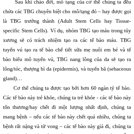
Sau khi chào đời, mô tạng của cơ thể chúng ta đều
chứa các TBG chuyên biệt cho mô/tạng đó – hay được gọi
là TBG trưởng thành (Adult Stem Cells hay Tissue-
specific Stem Cells). Ví dụ, nhóm TBG tạo máu trong tủy
xương sẽ có trách nhiệm tạo ra các tế bào máu. TBG
tuyến vú tạo ra tế bào chế tiết sữa mẹ nuôi em bé và tế
bào biểu mô tuyến vú, TBG nang lông của da sẽ tạo ra
lông/tóc, thượng bì da (epidermis), và tuyến bã (sebaceous
gland)…
Cơ thể chúng ta được tạo bởi hơn 60 ngàn tỷ tế bào.
Các tế bào này trẻ khỏe, chúng ta trẻ khỏe - các tế bào này
tổn thương/hay chết đi một lượng nhất định, chúng ta
mang bệnh – nếu các tế bào này chết quá nhiều, chúng ta
bệnh rất nặng và tử vong – các tế bào này già đi, chúng ta