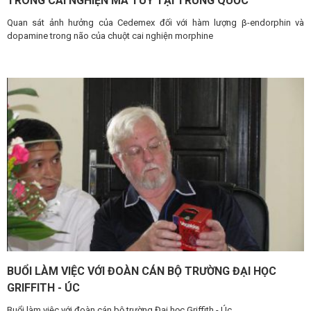
TRONG CAI NGHIỆN MA TUÝ TẠI TRUNG QUỐC
Quan sát ảnh hưởng của Cedemex đối với hàm lượng β-endorphin và
dopamine trong não của chuột cai nghiện morphine
BUỔI LÀM VIỆC VỚI ĐOÀN CÁN BỘ TRƯỜNG ĐẠI HỌC
GRIFFITH - ÚC
Buổi làm việc với đoàn cán bộ trường Đại học Griffith - Úc