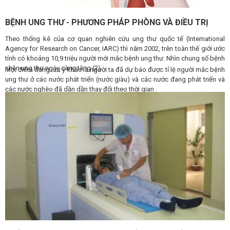
BỆNH UNG THƯ - PHƯƠNG PHÁP PHÒNG VÀ ĐIỀU TRỊ
Theo thống kê của cơ quan nghiên cứu ung thư quốc tế (International
Agency for Research on Cancer, IARC) thì năm 2002, trên toàn thế giới ước
tính có khoảng 10,9 triệu người mới mắc bệnh ung thư. Nhìn chung số bệnh
nhân ung thư ngày càng tăng (2).
Một điểm đáng lưu ý khác là người ta đã dự báo được tỉ lệ người mắc bệnh
ung thư ở các nước phát triển (nước giàu) và các nước đang phát triển và
các nước nghèo đã dần dần thay đổi theo thời gian .