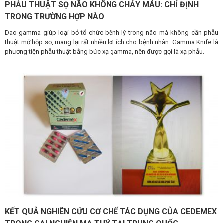
PHẪU THUẬT SỌ NÃO KHÔNG CHẢY MÁU: CHỈ ĐỊNH
TRONG TRƯỜNG HỢP NÀO
Dao gamma giúp loại bỏ tổ chức bệnh lý trong não mà không cần phẫu
thuật mở hộp sọ, mang lại rất nhiều lợi ích cho bệnh nhân. Gamma Knife là
phương tiện phẫu thuật bằng bức xạ gamma, nên được gọi là xạ phẫu.
KẾT QUẢ NGHIÊN CỨU CƠ CHẾ TÁC DỤNG CỦA CEDEMEX