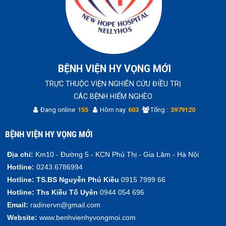
BỆNH VIỆN HY VỌNG MỚI
TRỰC THUỘC VIỆN NGHIÊN CỨU ĐIỀU TRỊ
CÁC BỆNH HIỂM NGHÈO
Đang online
155
Hôm nay
603
Tổng :
3979120
BỆNH VIỆN HY VỌNG MỚI
Địa chỉ:
Km10 - Đường 5 - KCN Phú Thị - Gia Lâm - Hà Nội
Hotline:
0243.6786994
Hotline:
TS.BS Nguyễn Phú Kiều
0915 7999 66
Hotline:
Ths Kiều Tố Uyên
0944 054 696
Email:
radinervn@gmail.com
Website:
www.benhvienhyvongmoi.com