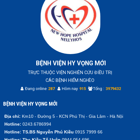
BỆNH VIỆN HY VỌNG MỚI
TRỰC THUỘC VIỆN NGHIÊN CỨU ĐIỀU TRỊ
CÁC BỆNH HIỂM NGHÈO
Đang online
287
Hôm nay
915
Tổng :
3979432
BỆNH VIỆN HY VỌNG MỚI
Địa chỉ:
Km10 - Đường 5 - KCN Phú Thị - Gia Lâm - Hà Nội
Hotline:
0243.6786994
Hotline:
TS.BS Nguyễn Phú Kiều
0915 7999 66
Hotline:
Ths Kiều Tố Uyên
0944 054 696