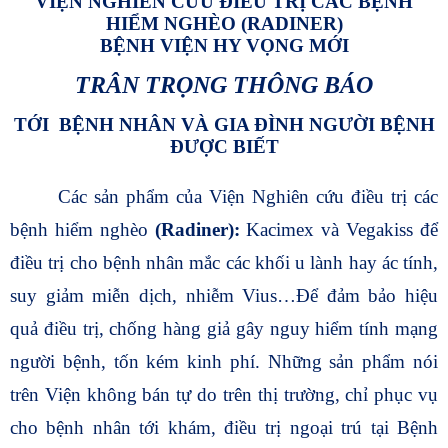
VIỆN NGHIÊN CỨU ĐIỀU TRỊ CÁC BỆNH
HIỂM NGHÈO (RADINER)
BỆNH VIỆN HY VỌNG MỚI
TRÂN TRỌNG THÔNG BÁO
TỚI
BỆNH NHÂN VÀ GIA ĐÌNH NGƯỜI BỆNH
ĐƯỢC BIẾT
Các sản phẩm của Viện Nghiên cứu điều trị các
bệnh hiểm nghèo
(Radiner):
Kacimex và Vegakiss để
điều trị cho bệnh nhân mắc các khối u lành hay ác tính,
suy giảm miễn dịch, nhiễm Vius…Để đảm bảo hiệu
quả điều trị, chống hàng giả gây nguy hiểm tính mạng
người bệnh, tốn kém kinh phí. Những sản phẩm nói
trên Viện không bán tự do trên thị trường, chỉ phục vụ
cho bệnh nhân tới khám, điều trị ngoại trú tại Bệnh