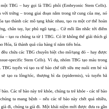
 một TBG – hay gọi là TBG phôi (Embryonic Stem Cells).
 với trứng – trong giai đoạn nằm trong tử cung của mẹ, nó
hóa tạo thành các mô tạng khác nhau, tạo ra một cơ thể hoàn
ng, chân tay, lục phủ ngũ tạng... Cứ mỗi lần nhắc tới điểm
hóa – tạo ra chúng ta từ 1 TBG. Có lẽ không thể giải thích gì
 Hóa, là thành quả của hàng tỉ năm tiến hóa.
đều chứa các TBG chuyên biệt cho mô/tạng đó – hay được
issue-specific Stem Cells). Ví dụ, nhóm TBG tạo máu trong
. TBG tuyến vú tạo ra tế bào chế tiết sữa mẹ nuôi em bé và
ẽ tạo ra lông/tóc, thượng bì da (epidermis), và tuyến bã
o. Các tế bào này trẻ khỏe, chúng ta trẻ khỏe - các tế bào
 chúng ta mang bệnh – nếu các tế bào này chết quá nhiều,
 già đi, chúng ta già đi. Một khái niệm mới được đưa ra gần