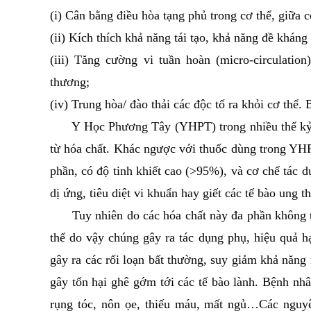
(i) Cân bằng điều hòa tạng phủ trong cơ thể, giữa c
(ii) Kích thích khả năng tái tạo, khả năng đề kháng
(iii) Tăng cường vi tuần hoàn (micro-circulatio
thương;
(iv) Trung hòa/ đào thải các độc tố ra khỏi cơ thể.
Y Học Phương Tây (YHPT) trong nhiều thế kỷ sử
từ hóa chất. Khác ngược với thuốc dùng trong YH
phần, có độ tinh khiết cao (>95%), và cơ chế tác d
dị ứng, tiêu diệt vi khuẩn hay giết các tế bào ung t
Tuy nhiên do các hóa chất này đa phần không thu
thể do vậy chúng gây ra tác dụng phụ, hiệu quả h
gây ra các rối loạn bất thường, suy giảm khả năng
gây tổn hại ghê gớm tới các tế bào lành. Bệnh nhâ
rụng tóc, nôn ọe, thiếu máu, mất ngủ…Các nguyên