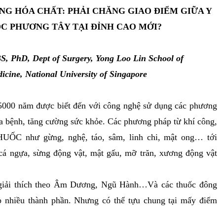
NG HÓA CHẤT: PHẢI CHĂNG GIAO ĐIỂM GIỮA Y
C PHƯƠNG TÂY TẠI ĐỈNH CAO MỚI?
 PhD, Dept of Surgery, Yong Loo Lin School of
icine, National University of Singapore
0 năm được biết đến với công nghệ sử dụng các phương
ữa bệnh, tăng cường sức khỏe. Các phương pháp từ khí công,
ỐC như gừng, nghệ, táo, sâm, linh chi, mật ong… tới
, cá ngựa, sừng động vật, mật gấu, mỡ trăn, xương động vật
ải thích theo Âm Dương, Ngũ Hành…Và các thuốc đông
 nhiều thành phần. Nhưng có thể tựu chung tại mấy điểm