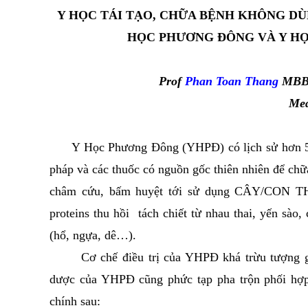
Y HỌC TÁI TẠO, CHỮA BỆNH KHÔNG DÙ
HỌC PHƯƠNG ĐÔNG VÀ Y HỌ
Prof
Phan Toan Thang
MBBS,
Med
Y Học Phương Đông (YHPĐ) có lịch sử hơn 500
pháp và các thuốc có nguồn gốc thiên nhiên để ch
châm cứu, bấm huyệt tới sử dụng CÂY/CON THU
proteins thu hồi tách chiết từ nhau thai, yến sào
(hổ, ngựa, dê…).
Cơ chế điều trị của YHPĐ khá trừu tượng gi
dược của YHPĐ cũng phức tạp pha trộn phối hợp
chính sau: