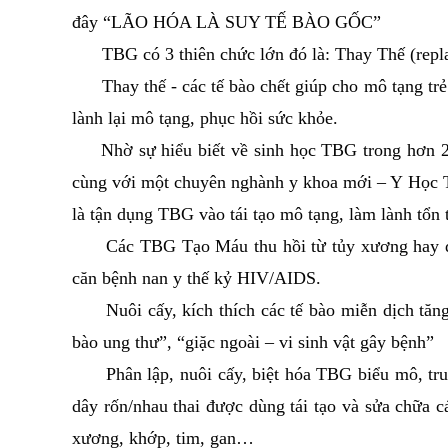
đây “LÃO HÓA LÀ SUY TẾ BÀO GỐC”
TBG có 3 thiên chức lớn đó là: Thay Thế (replac
Thay thế - các tế bào chết giúp cho mô tạng trẻ k
lành lại mô tạng, phục hồi sức khỏe.
Nhờ sự hiểu biết về sinh học TBG trong hơn 20 
cùng với một chuyên nghành y khoa mới – Y Học T
là tận dụng TBG vào tái tạo mô tạng, làm lành tổn
Các TBG Tạo Máu thu hồi từ tủy xương hay dây 
căn bệnh nan y thế kỷ HIV/AIDS.
Nuôi cấy, kích thích các tế bào miễn dịch tăng 
bào ung thư”, “giặc ngoài – vi sinh vật gây bệnh”
Phân lập, nuôi cấy, biệt hóa TBG biểu mô, tr
dây rốn/nhau thai được dùng tái tạo và sửa chữa c
xương, khớp, tim, gan…