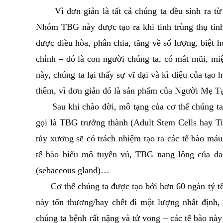
Vì đơn giản là tất cả chúng ta đều sinh ra từ
Nhóm TBG này được tạo ra khi tinh trùng thụ tinh
được điều hòa, phân chia, tăng về số lượng, biệt 
chỉnh – đó là con người chúng ta, có mắt mũi, miệ
này, chúng ta lại thấy sự vĩ đại và kì diệu của tạo 
thêm, vì đơn giản đó là sản phẩm của Người Mẹ Tạo
Sau khi chào đời, mô tạng của cơ thể chúng ta 
gọi là TBG trưởng thành (Adult Stem Cells hay T
tủy xương sẽ có trách nhiệm tạo ra các tế bào máu
tế bào biểu mô tuyến vú, TBG nang lông của da s
(sebaceous gland)…
Cơ thể chúng ta được tạo bởi hơn 60 ngàn tỷ tế bà
này tổn thương/hay chết đi một lượng nhất định,
chúng ta bệnh rất nặng và tử vong – các tế bào này