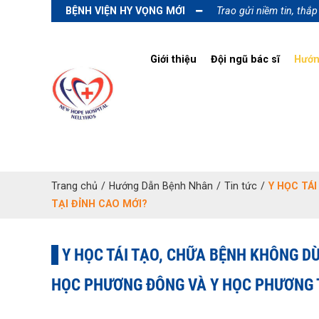
BỆNH VIỆN HY VỌNG MỚI
Trao gửi niềm tin, thắ
Giới thiệu
Đội ngũ bác sĩ
Hướn
Trang chủ
/
Hướng Dẫn Bệnh Nhân
/
Tin tức
/
Y HỌC TÁ
TẠI ĐỈNH CAO MỚI?
Y HỌC TÁI TẠO, CHỮA BỆNH KHÔNG D
HỌC PHƯƠNG ĐÔNG VÀ Y HỌC PHƯƠNG T