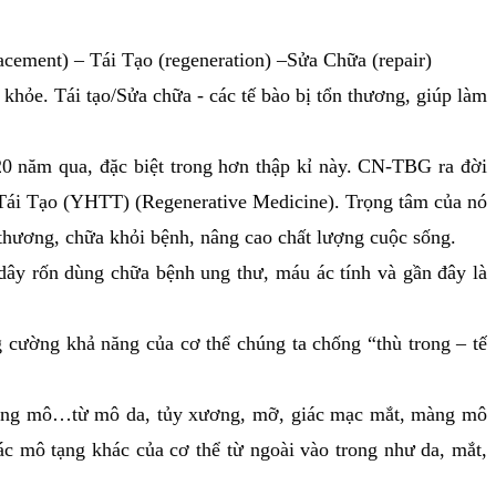
ement) – Tái Tạo (regeneration) –Sửa Chữa (repair)
hỏe. Tái tạo/Sửa chữa - các tế bào bị tổn thương, giúp làm
năm qua, đặc biệt trong hơn thập kỉ này. CN-TBG ra đời
ái Tạo (YHTT) (Regenerative Medicine). Trọng tâm của nó
 thương, chữa khỏi bệnh, nâng cao chất lượng cuộc sống.
rốn dùng chữa bệnh ung thư, máu ác tính và gần đây là
cường khả năng của cơ thể chúng ta chống “thù trong – tế
ung mô…từ mô da, tủy xương, mỡ, giác mạc mắt, màng mô
ác mô tạng khác của cơ thể từ ngoài vào trong như da, mắt,