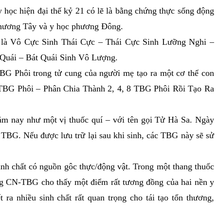
c hiện đại thế kỷ 21 có lẽ là bằng chứng thực sống động
phương Tây và y học phương Đông.
 là Vô Cực Sinh Thái Cực – Thái Cực Sinh Lưỡng Nghi –
Quái – Bát Quái Sinh Vô Lượng.
G Phôi trong tử cung của người mẹ tạo ra một cơ thể con
TBG Phôi – Phân Chia Thành 2, 4, 8 TBG Phôi Rồi Tạo Ra
ay như một vị thuốc quí – với tên gọi Tử Hà Sa. Ngày
TBG. Nếu được lưu trữ lại sau khi sinh, các TBG này sẽ sử
chất có nguồn gôc thực/động vật. Trong một thang thuốc
g CN-TBG cho thấy một điểm rất tương đồng của hai nền y
 ra nhiều sinh chất rất quan trọng cho tái tạo tổn thương,