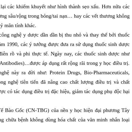
ể lại các khiếm khuyết như hình thành sẹo xấu. Hơn nữa các
ương sâu/rộng trong bỏng/tai nạn… hay các vết thương không
lý mãn tính khác.
ng nghệ y dược dần dần bị thu nhỏ và thay thế bởi thuốc
ăm 1990, các ý tưởng được đưa ra sử dụng thuốc sinh dược
 điên rồ và phi thực tế. Ngày nay, các thuốc sinh dược như
tibodies)…được áp dụng rất rộng rãi trong y học điều trị.
ghệ này ra đời như: Protein Drugs, Bio-Pharmaceuticals,
g nghệ tiên tiến đã nâng cao chất lượng điều trị và chất
c có tác dụng điều trị đặc hiệu, giảm tác dụng phụ độc hại
 Bào Gốc (CN-TBG) của nền y học hiện đại phương Tây
g chữa bệnh không dùng hóa chất của văn minh nhân loại