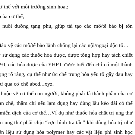
ơ thể với môi trường sinh hoạt;
 của cơ thể;
n) nuôi dưỡng tạng phủ, giúp tái tạo các mô/tế bào bị tổn
 Bảo vệ các mô/tế bào lành chống lại các nội/ngoại độc tố…
 dụng các thuốc hóa dược, được tổng hợp hay tách chiết
PĐ, các hóa dược của YHPT được biết đến chỉ có một thành
ụng rõ ràng, cụ thể như ức chế trung hòa yếu tố gây đau hay
hư qua cơ chế abcd...xyz.
ộc về cơ thể con người, không phải là thành phần của cơ
ạn chế, thậm chí nếu lạm dụng hay dùng lâu kéo dài có thể
 miễn dịch của cơ thể…Ví dụ như thuốc hóa chất trị ung thư
n ung thư phải chịu “cực hình tra tấn” khi dùng hóa trị như
 liệu sử dụng hóa polymer hay các vật liệu phi sinh học