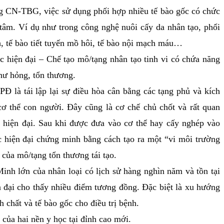
N-TBG, việc sử dụng phối hợp nhiều tế bào gốc có chức
tâm. Ví dụ như trong công nghệ nuôi cấy da nhân tạo, phổi
nh, tế bào tiết tuyến mồ hôi, tế bào nội mạch máu…
iện đại – Chế tạo mô/tạng nhân tạo tinh vi có chứa năng
hư hỏng, tổn thương.
à tái lập lại sự điều hòa cân bằng các tạng phủ và kích
 cơ thể con người. Đây cũng là cơ chế chủ chốt và rất quan
 hiện đại. Sau khi được đưa vào cơ thể hay cấy nghép vào
 hiện đại chứng minh bằng cách tạo ra một “vi môi trường
 của mô/tạng tổn thương tái tạo.
lớn của nhân loại có lịch sử hàng nghìn năm và tồn tại
n đại cho thấy nhiều điểm tương đồng. Đặc biệt là xu hướng
 chất và tế bào gốc cho điều trị bệnh.
 của hai nền y học tại đỉnh cao mới.