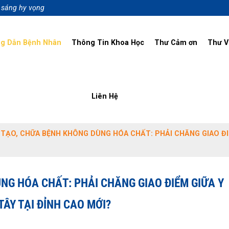
p sáng hy vọng
g Dẫn Bệnh Nhân
Thông Tin Khoa Học
Thư Cảm ơn
Thư V
Liên Hệ
I TẠO, CHỮA BỆNH KHÔNG DÙNG HÓA CHẤT: PHẢI CHĂNG GIAO Đ
ÙNG HÓA CHẤT: PHẢI CHĂNG GIAO ĐIỂM GIỮA Y
ÂY TẠI ĐỈNH CAO MỚI?