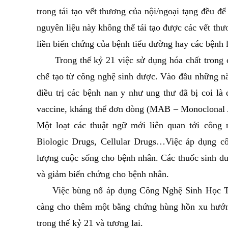
trong tái tạo vết thương của nội/ngoại tạng đều đ
nguyên liệu này không thể tái tạo được các vết th
liền biến chứng của bệnh tiểu đường hay các bệnh 
Trong thế kỷ 21 việc sử dụng hóa chất trong cô
chế tạo từ công nghệ sinh dược. Vào đầu những n
điều trị các bệnh nan y như ung thư đã bị coi là
vaccine, kháng thể đơn dòng (MAB – Monoclonal An
Một loạt các thuật ngữ mới liên quan tới công n
Biologic Drugs, Cellular Drugs…Việc áp dụng côn
lượng cuộc sống cho bệnh nhân. Các thuốc sinh dượ
và giảm biến chứng cho bệnh nhân.
Việc bùng nổ áp dụng Công Nghệ Sinh Học Tế
càng cho thêm một bằng chứng hùng hồn xu hướn
trong thế kỷ 21 và tương lai.