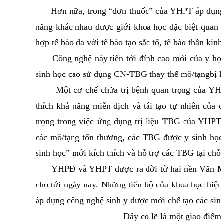
Hơn nữa, trong “đơn thuốc” của YHPT áp dụng C
năng khác nhau được giới khoa học đặc biệt quan 
hợp tế bào da với tế bào tạo sắc tố, tế bào thần ki
Công nghệ này tiến tới đỉnh cao mới của y học h
sinh học cao sử dụng CN-TBG thay thế mô/tạngbị 
Một cơ chế chữa trị bệnh quan trọng của YHPĐ l
thích khả năng miễn dịch và tái tạo tự nhiên của
trọng trong việc ứng dụng trị liệu TBG của YHPT
các mô/tạng tổn thương, các TBG được y sinh học
sinh học” mới kích thích và hỗ trợ các TBG tại chỗ
YHPĐ và YHPT được ra đời từ hai nền Văn Minh 
cho tới ngày nay. Những tiến bộ của khoa học hiệ
áp dụng công nghệ sinh y dược mới chế tạo các sinh
Đây có lẽ là một giao điểm