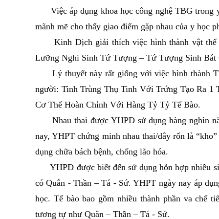
Việc áp dụng khoa học công nghệ TBG trong y họ
mãnh mẽ cho thấy giao điểm gặp nhau của y học 
Kinh Dịch giải thích việc hình thành vật thể
Lưỡng Nghi Sinh Tứ Tượng – Tứ Tượng Sinh Bát 
Lý thuyết này rất giống với việc hình thành TB
người: Tinh Trùng Thụ Tinh Với Trứng Tạo Ra 1 
Cơ Thể Hoàn Chỉnh Với Hàng Tỷ Tỷ Tế Bào.
Nhau thai được YHPĐ sử dụng hàng nghìn năm n
nay, YHPT chứng minh nhau thai/dây rốn là “kho” 
dụng chữa bách bệnh, chống lão hóa.
YHPĐ được biết đến sử dụng hỗn hợp nhiều sinh 
có Quân - Thần – Tá - Sứ. YHPT ngày nay áp dụn
học. Tế bào bao gồm nhiều thành phần va chế tiết
tương tự như Quân – Thần – Tá - Sứ.