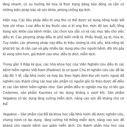
tăng nhanh, có xu hướng trẻ hóa là thực trạng đáng báo động và cần có
những biện pháp bảo vệ sức khỏe, phòng chống kịp thời.
Hiện nay, Các liệu pháp điều trị ung thư có thể được sử dụng riêng hoặc kết
hợp với nhau. Loại điều trị tùy thuộc vào vị trí ung thư, mức độ lan, tuổi, tổng
trạng sức khỏe của bệnh nhân, các chọn lựa sẵn có và các mục tiêu cho việc
điều trị. Các phương pháp điều trị phổ biến nhất là: Phẫu thuật, xạ trị, hóa trị.
Tuy nhiên, các phương pháp này điều trị triệu chứng là chủ yếu, khả năng tái
phát trở lại, di căn cao và gây nhiều tác dụng phụ cho người bệnh, đôi khi gây
tử vong sớm hơn, giá thành cao như: điều trị đích, miễn dịch.
Trong gần 3 thập kỷ qua, các nhà khoa học của Viện Nghiên cứu điều trị các
bệnh hiểm nghèo Việt Nam (Radiner) là cơ quan Chủ trì nghiên cứu các đề tài
cấp Bộ Y tế, cấp Nhà nước và hợp tác theo Nghị định thư với nước ngoài đã
nghiên cứu thành công các loại sản phẩm có nguồn gốc từ thảo dược để điều
trị các căn bệnh hiểm nghèo như :Sản phẩm điều trị nghiện ma túy có tên gọi
Cedemex, sản phẩm Kacimex có tác dụng kháng u vượt trội, Sản phẩm
Vegakiss có tác dụng tăng cường miễn dịch, nâng cao sức đề kháng cho cơ
thể.
Vegakiss – Sản phẩm của Đề tài khoa học cấp Nhà nước đã được nghiên cứu,
chứng minh có tác dụng tăng cường hệ thống miễn dịch, nâng cao sức đề
kháng cho người bệnh suy giảm miễn dịch. Do thành phần hóa học của