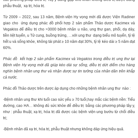
phẫu thuật, xạ trị, hóa trị.
Từ 2009 – 2022, sau 13 năm, Bệnh viện Hy vọng mới đã được Viện Radiner
giao cho ứng dụng phác đồ phối hợp 2 sản phẩm Thảo dược Kacimex và
Vegakiss để điều trị cho >3000 bệnh nhân u não, ung thư gan, phổi, dạ dày,
tiền liệt tuyến, u Tử cung, buồng trứng, …với ung thư dạng biểu mô tuyến, tỷ lệ
hết u và sống khỏe, không tái phát ≥ 10 năm đạt 30%, tỷ lệ kéo dài ≥ 5 năm đạt
60%.
Phác đồ kết hợp 2 sản phẩm Kacimex và Vegakiss trong điều trị ung thư tại
Bệnh viện Hy vọng mới đã giúp kéo dài sự sống, điều trị dứt điểm cho hàng
nghìn bệnh nhân ung thư và nhận được sự tin tưởng của nhân dân trên khắp
cả nước.
Phác đồ Thảo dược trên được áp dụng cho những bệnh nhân ung thư nào :
-Bệnh nhân ung thư khi tuổi cao sức yếu ≥ 70 tuổi,hay mắc các bệnh nền: Tiểu
đường, cao HA… không đủ sức khỏe để điều trị bằng các phương pháp tây y,
như : phẫu thuật, xạ trị, hóa trị đã được các bệnh viện ung bướu từ chối điều
trị;
-Bệnh nhân đã xạ tri, hóa trị, phẫu thuật nhưng không đáp ứng hiệu quả.