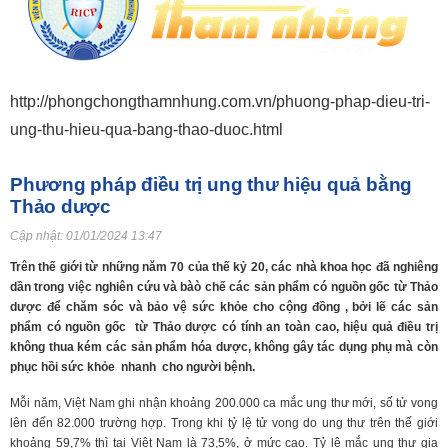
http://phongchongthamnhung.com.vn/phuong-phap-dieu-tri-
ung-thu-hieu-qua-bang-thao-duoc.html
Phương pháp điều trị ung thư hiệu quả bằng
Thảo dược
Cập nhật:
01/01/2024 13:47
Trên thế giới từ những năm 70 của thế kỷ 20, các nhà khoa học đã nghiêng
dần trong việc nghiên cứu và bàò chế các sản phẩm có nguồn gốc từ Thảo
dược để chăm sóc và bảo vệ sức khỏe cho cộng đồng , bởi lẽ các sản
phẩm có nguồn gốc từ Thảo dược có tính an toàn cao, hiệu quả điều trị
không thua kém các sản phẩm hóa dược, không gây tác dụng phụ mà còn
phục hồi sức khỏe nhanh cho người bệnh.
Mỗi năm, Việt Nam ghi nhận khoảng 200.000 ca mắc ung thư mới, số tử vong
lên đến 82.000 trường hợp. Trong khi tỷ lệ tử vong do ung thư trên thế giới
khoảng 59,7% thì tại Việt Nam là 73,5%, ở mức cao. Tỷ lệ mắc ung thư gia