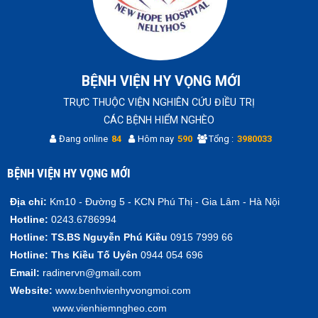
BỆNH VIỆN HY VỌNG MỚI
TRỰC THUỘC VIỆN NGHIÊN CỨU ĐIỀU TRỊ
CÁC BỆNH HIỂM NGHÈO
Đang online
84
Hôm nay
590
Tổng :
3980033
BỆNH VIỆN HY VỌNG MỚI
Địa chỉ:
Km10 - Đường 5 - KCN Phú Thị - Gia Lâm - Hà Nội
Hotline:
0243.6786994
Hotline:
TS.BS Nguyễn Phú Kiều
0915 7999 66
Hotline:
Ths Kiều Tố Uyên
0944 054 696
Email:
radinervn@gmail.com
Website:
www.benhvienhyvongmoi.com
www.vienhiemngheo.com