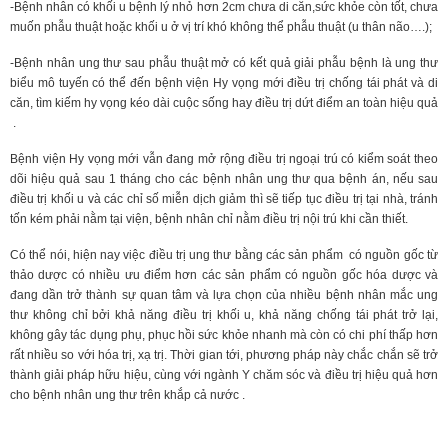
-Bệnh nhân có khối u bệnh lý nhỏ hơn 2cm chưa di căn,sức khỏe còn tốt, chưa
muốn phẫu thuật hoặc khối u ở vị trí khó không thể phẫu thuật (u thân não….);
-Bệnh nhân ung thư sau phẫu thuật mở có kết quả giải phẫu bệnh là ung thư
biểu mô tuyến có thể đến bệnh viện Hy vọng mới điều trị chống tái phát và di
căn, tìm kiếm hy vọng kéo dài cuộc sống hay điều trị dứt điểm an toàn hiệu quả
.
Bệnh viện Hy vọng mới vẫn đang mở rộng điều trị ngoại trú có kiểm soát theo
dõi hiệu quả sau 1 tháng cho các bệnh nhân ung thư qua bệnh án, nếu sau
điều trị khối u và các chỉ số miễn dịch giảm thì sẽ tiếp tục điều trị tại nhà, tránh
tốn kém phải nằm tại viện, bệnh nhân chỉ nằm điều trị nội trú khi cần thiết.
Có thể nói, hiện nay việc điều trị ung thư bằng các sản phẩm có nguồn gốc từ
thảo dược có nhiều ưu điểm hơn các sản phẩm có nguồn gốc hóa dược và
đang dần trở thành sự quan tâm và lựa chọn của nhiều bệnh nhân mắc ung
thư không chỉ bởi khả năng điều trị khối u, khả năng chống tái phát trở lại,
không gây tác dụng phụ, phục hồi sức khỏe nhanh mà còn có chi phí thấp hơn
rất nhiều so với hóa trị, xạ trị. Thời gian tới, phương pháp này chắc chắn sẽ trở
thành giải pháp hữu hiệu, cùng với ngành Y chăm sóc và điều trị hiệu quả hơn
cho bệnh nhân ung thư trên khắp cả nước .