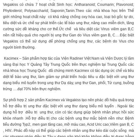
Vegakiss có chứa 7 hoạt chất Sinh học: Antharanoid; Coumarin; Plavonoid;
Phytosterol; Polysaccharid; Saponin,Tanin.Theo các nhà khoa học trên Thế
giới những hoạt chất này có khả năng chống oxy hóa cao, loại bỏ gốc tự do,
tiêu diệt và ức chế sự phát triển các tế bào ung thư, nâng cao miễn dich, tăng
cường sức đề kháng cho cơ thể.Ức chế và tiêu diệt các Virus viêm gan B,C
nên rất hiệu quả cho người bị ung thư Gan do Vius viêm gan B, C….Đặc biệt
Vegakiss có thể sử dụng để phòng chống ung thư, các bệnh do Vius cho
người bình thường.
Kacimex – Sản phẩm hợp tác của Viện Radiner Việt Nam và Viện Dược lý lâm
sàng Đại học Y Quảng Tây Trung Quốc trên thực nghiệm tại Trung Quốc các
nhà khoa học Trung Quốc đã chứng minh Kacimex có tác dụng ức chế và tiêu
diệt tế bào ung thư, làm giảm sự phát triển hoặc tiêu u đặc biệt với ung thư
dạng biểu mô tuyến trong ung thư Dạ dày, ung thư Gan, phổi, Tử cụng, buồng
trứng ….đạt 70% trên thực nghiệm.
Sự phối hợp 2 sản phẩm Kacimex và Vegakiss tạo nên phác đồ hiệu quả trong
hỗ trợ điều trị ung thư đặc biệt với ung thư dạng biểu mô tuyến . Ngoài tác
dụng hỗ trợ điều trị ung thư, còn có tác dụng giúp bệnh nhân phục hồi sức
khỏe nhanh .Hỗ trợ điều trị cho các bệnh ung thư mắc bệnh nền như: Bệnh
tiểu đường Typ2, men gan tăng cao, mỡ máu cao, Acid Uric cao,Viêm gan B, C
, HIV.. Phác đồ này có thể giúp các bệnh nhân ung thư kéo dài cuộc sống mà
các phương pháp điều trị Tây y đang gặp khó khăn không điều trị được bằng