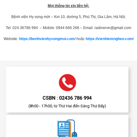
Mọi thông tin xin liên hệ:
Bệnh viện Hy vọng mới – Km 10, đường 5, Phú Thị, Gia Lâm, Hà Nội.
Tel: 024.36786 994 – Mobile: 0944 666 268 – Email:
radinervn@gmail.com
Website:
https://benhvienhyvongmoi.com/
hoặc
https://vienhiemngheo.com/
CSBN : 02436 786 994
(8h00 - 17h00, từ Thứ Hai đến Sáng Thứ Bẩy)