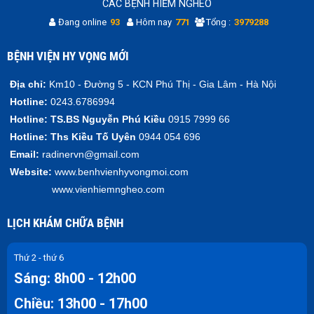
CÁC BỆNH HIỂM NGHÈO
Đang online
93
Hôm nay
771
Tổng :
3979288
BỆNH VIỆN HY VỌNG MỚI
Địa chỉ:
Km10 - Đường 5 - KCN Phú Thị - Gia Lâm - Hà Nội
Hotline:
0243.6786994
Hotline:
TS.BS Nguyễn Phú Kiều
0915 7999 66
Hotline:
Ths Kiều Tố Uyên
0944 054 696
Email:
radinervn@gmail.com
Website:
www.benhvienhyvongmoi.com
www.vienhiemngheo.com
LỊCH KHÁM CHỮA BỆNH
Thứ 2 - thứ 6
Sáng: 8h00 - 12h00
Chiều: 13h00 - 17h00