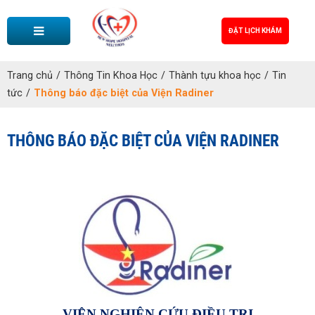
ĐẶT LỊCH KHÁM
Trang chủ
/
Thông Tin Khoa Học
/
Thành tựu khoa học
/
Tin
tức
/
Thông báo đặc biệt của Viện Radiner
THÔNG BÁO ĐẶC BIỆT CỦA VIỆN RADINER
VIỆN NGHIÊN CỨU ĐIỀU TRỊ