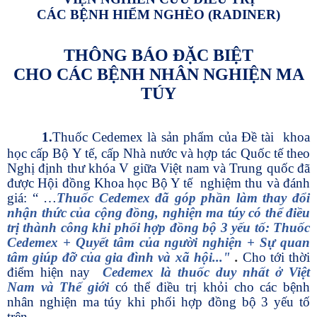
CÁC BỆNH HIỂM NGHÈO (RADINER)
THÔNG BÁO ĐẶC BIỆT
CHO CÁC BỆNH NHÂN NGHIỆN MA
TÚY
1.
Thuốc Cedemex là sản phẩm của Đề tài khoa
học cấp Bộ Y tế, cấp Nhà nước và hợp tác Quốc tế theo
Nghị định thư khóa V giữa Việt nam và Trung quốc đã
được Hội đồng Khoa học Bộ Y tế nghiệm thu và đánh
giá: “ …
Thuốc Cedemex đã
góp phần làm thay đổi
nhận thức của cộng đồng, nghiện ma túy có thể điều
trị thành công khi phối hợp đồng bộ 3 yếu tố: Thuốc
Cedemex + Quyết tâm của người nghiện + Sự quan
tâm giúp đỡ của gia đình và xã hội..."
.
Cho tới thời
điểm hiện nay
Cedemex là thuốc duy nhất ở Việt
Nam và Thế giới
có thể điều trị khỏi cho các bệnh
nhân nghiện ma túy khi phối hợp đồng bộ 3 yếu tố
trên.