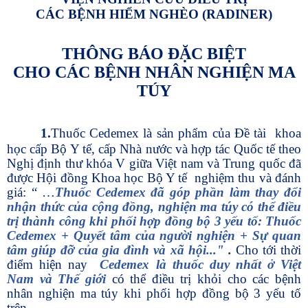
CÁC BỆNH HIỂM NGHÈO (RADINER)
THÔNG BÁO ĐẶC BIỆT
CHO CÁC BỆNH NHÂN NGHIỆN MA
TÚY
1.
Thuốc Cedemex là sản phẩm của Đề tài khoa
học cấp Bộ Y tế, cấp Nhà nước và hợp tác Quốc tế theo
Nghị định thư khóa V giữa Việt nam và Trung quốc đã
được Hội đồng Khoa học Bộ Y tế nghiệm thu và đánh
giá: “ …
Thuốc Cedemex đã
góp phần làm thay đổi
nhận thức của cộng đồng, nghiện ma túy có thể điều
trị thành công khi phối hợp đồng bộ 3 yếu tố: Thuốc
Cedemex + Quyết tâm của người nghiện + Sự quan
tâm giúp đỡ của gia đình và xã hội..."
.
Cho tới thời
điểm hiện nay
Cedemex là thuốc duy nhất ở Việt
Nam và Thế giới
có thể điều trị khỏi cho các bệnh
nhân nghiện ma túy khi phối hợp đồng bộ 3 yếu tố
trên.