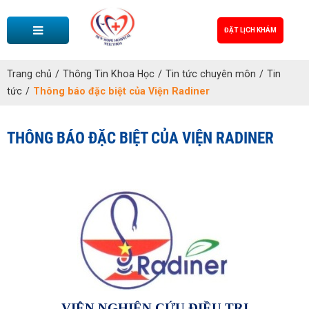
ĐẶT LỊCH KHÁM
Trang chủ
/
Thông Tin Khoa Học
/
Tin tức chuyên môn
/
Tin
tức
/
Thông báo đặc biệt của Viện Radiner
THÔNG BÁO ĐẶC BIỆT CỦA VIỆN RADINER
VIỆN NGHIÊN CỨU ĐIỀU TRỊ