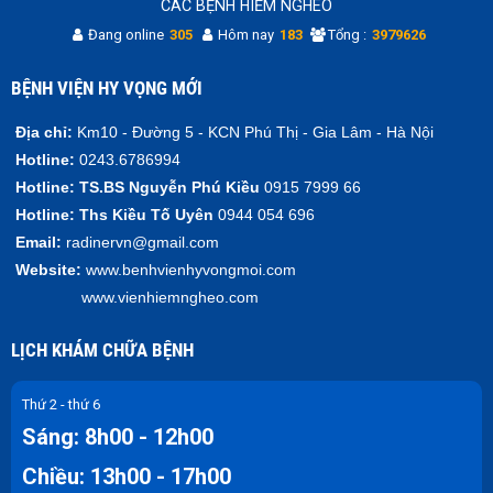
CÁC BỆNH HIỂM NGHÈO
Đang online
305
Hôm nay
183
Tổng :
3979626
BỆNH VIỆN HY VỌNG MỚI
Địa chỉ:
Km10 - Đường 5 - KCN Phú Thị - Gia Lâm - Hà Nội
Hotline:
0243.6786994
Hotline:
TS.BS Nguyễn Phú Kiều
0915 7999 66
Hotline:
Ths Kiều Tố Uyên
0944 054 696
Email:
radinervn@gmail.com
Website:
www.benhvienhyvongmoi.com
www.vienhiemngheo.com
LỊCH KHÁM CHỮA BỆNH
Thứ 2 - thứ 6
Sáng: 8h00 - 12h00
Chiều: 13h00 - 17h00