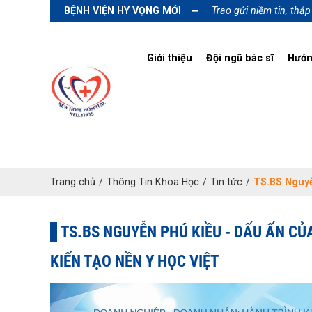
BỆNH VIỆN HY VỌNG MỚI
Trao gửi niềm tin, thắ
Giới thiệu
Đội ngũ bác sĩ
Hướn
Trang chủ
/
Thông Tin Khoa Học
/
Tin tức
/
TS.BS Nguyễ
TS.BS NGUYỄN PHÚ KIỀU - DẤU ẤN C
KIẾN TẠO NỀN Y HỌC VIỆT