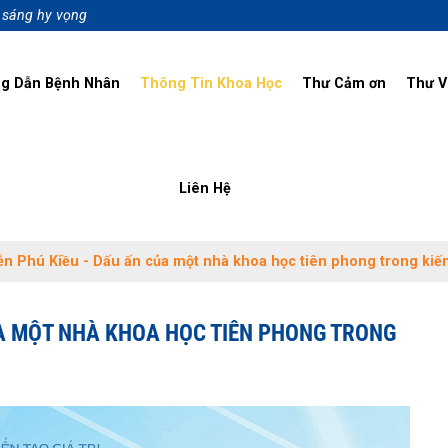
p sáng hy vọng
g Dẫn Bệnh Nhân
Thông Tin Khoa Học
Thư Cảm ơn
Thư V
Liên Hệ
n Phú Kiều - Dấu ấn của một nhà khoa học tiên phong trong kiến 
ỦA MỘT NHÀ KHOA HỌC TIÊN PHONG TRONG