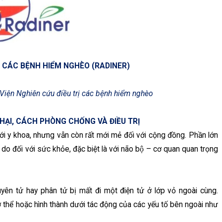
Ị CÁC BỆNH HIỂM NGHÈO (RADINER)
Viện Nghiên cứu điều trị các bệnh hiểm nghèo
 HẠI, CÁCH PHÒNG CHỐNG VÀ ĐIỀU TRỊ
iới y khoa, nhưng vẫn còn rất mới mẻ đối với cộng đồng. Phần lớn
o đối với sức khỏe, đặc biệt là với não bộ – cơ quan quan trọng
yên tử hay phân tử bị mất đi một điện tử ở lớp vỏ ngoài cùng.
cơ thể hoặc hình thành dưới tác động của các yếu tố bên ngoài như