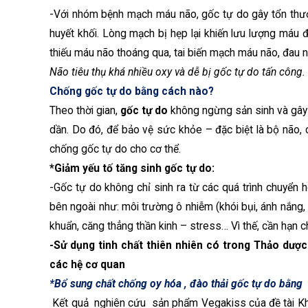
-Với nhóm bệnh mạch máu não, gốc tự do gây tổn thươ
huyết khối. Lòng mạch bị hẹp lại khiến lưu lượng máu
thiếu máu não thoáng qua, tai biến mạch máu não, đau 
Não tiêu thụ khá nhiều oxy và dễ bị gốc tự do tấn công.
Chống gốc tự do bằng cách nào?
Theo thời gian,
gốc tự do
không ngừng sản sinh và gây h
dần. Do đó, để bảo vệ sức khỏe – đặc biệt là bộ não, 
chống gốc tự do cho cơ thể.
*
Giảm yếu tố tăng sinh gốc tự do:
-Gốc tự do không chỉ sinh ra từ các quá trình chuyển 
bên ngoài như: môi trường ô nhiễm (khói bụi, ánh nắng, 
khuẩn, căng thẳng thần kinh – stress… Vì thế, cần hạn c
-Sử dụng tinh chất thiên nhiên có trong Thảo dược
các hệ cơ quan
*Bổ sung chất chống oy hóa , đào thải gốc tự do bằng
Kết quả
nghiên cứu
sản phẩm Vegakiss của đề tài K