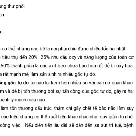
ung thư phổi
ận
.
 cơ thể, nhưng não bộ là nơi phải chịu đựng nhiều tổn hại nhất.
i tiêu thụ đến 20%–25% nhu cầu oxy và năng lượng của toàn cơ
 60% thành phần là các axit béo chưa bão hòa rất dễ bị oxy hóa.
ra rất mạnh mẽ, làm sản sinh ra nhiều gốc tự do.
ng gốc tự do
tại não lại kém hơn nhiều so với các cơ quan khác,
ảm và dễ bị tổn thương bởi sự tấn công của gốc tự do, gây ra hai
 bệnh lý mạch máu não.
 làm tổn thương cấu trúc, thậm chí gây chết tế bào não làm suy
ác triệu chứng có thể xuất hiện khác nhau như: suy giảm trí nhớ,
ông việc… Nếu diễn tiến lâu dài sẽ dẫn đến sa sút trí tuệ, bệnh