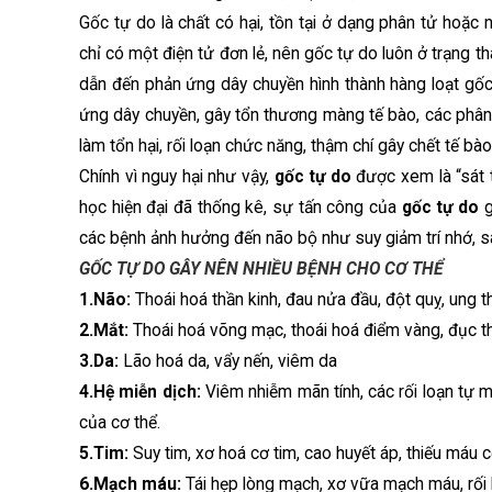
Gốc tự do là chất có hại, tồn tại ở dạng phân tử hoặc 
chỉ có một điện tử đơn lẻ, nên gốc tự do luôn ở trạng t
dẫn đến phản ứng dây chuyền hình thành hàng loạt gốc 
ứng dây chuyền, gây tổn thương màng tế bào, các phân
làm tổn hại, rối loạn chức năng, thậm chí gây chết tế bào
Chính vì nguy hại như vậy,
gốc tự do
được xem là “sát t
học hiện đại đã thống kê, sự tấn công của
gốc tự do
g
các bệnh ảnh hưởng đến não bộ như suy giảm trí nhớ, sa 
GỐC TỰ DO GÂY NÊN NHIỀU BỆNH CHO CƠ THỂ
1.Não:
Thoái hoá thần kinh, đau nửa đầu, đột quỵ, ung 
2.Mắt:
Thoái hoá võng mạc, thoái hoá điểm vàng, đục th
3.Da:
Lão hoá da, vẩy nến, viêm da
4.Hệ miễn dịch:
Viêm nhiễm mãn tính, các rối loạn tự 
của cơ thể.
5.Tim:
Suy tim, xơ hoá cơ tim, cao huyết áp, thiếu máu c
6.Mạch máu:
Tái hẹp lòng mạch, xơ vữa mạch máu, rối 