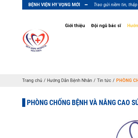
BỆNH VIỆN HY VỌNG MỚI
Trao gửi niềm tin, thắ
Giới thiệu
Đội ngũ bác sĩ
Hướn
Trang chủ
/
Hướng Dẫn Bệnh Nhân
/
Tin tức
/
PHÒNG CH
PHÒNG CHỐNG BỆNH VÀ NÂNG CAO S