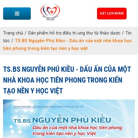
ĐẶT LỊCH KHÁM
Trang chủ
/
Sản phẩm hỗ trợ điều trị ung thư từ thảo dược
/
Tin
tức
/
TS.BS Nguyễn Phú Kiều - Dấu ấn của một nhà khoa học
tiên phong trong kiến tạo nền y học việt
TS.BS NGUYỄN PHÚ KIỀU - DẤU ẤN CỦA MỘT
NHÀ KHOA HỌC TIÊN PHONG TRONG KIẾN
TẠO NỀN Y HỌC VIỆT