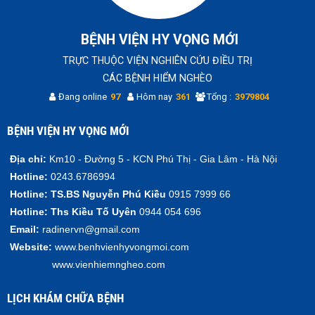
BỆNH VIỆN HY VỌNG MỚI
TRỰC THUỘC VIỆN NGHIÊN CỨU ĐIỀU TRỊ
CÁC BỆNH HIỂM NGHÈO
Đang online
97
Hôm nay
361
Tổng :
3979804
BỆNH VIỆN HY VỌNG MỚI
Địa chỉ:
Km10 - Đường 5 - KCN Phú Thị - Gia Lâm - Hà Nội
Hotline:
0243.6786994
Hotline:
TS.BS Nguyễn Phú Kiều
0915 7999 66
Hotline:
Ths Kiều Tố Uyên
0944 054 696
Email:
radinervn@gmail.com
Website:
www.benhvienhyvongmoi.com
www.vienhiemngheo.com
LỊCH KHÁM CHỮA BỆNH