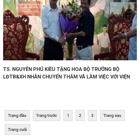
TS. NGUYỄN PHÚ KIỀU TẶNG HOA BỘ TRƯỞNG BỘ
LĐTB&XH NHÂN CHUYẾN THĂM VÀ LÀM VIỆC VỚI VIỆN
Trang đầu
Trang trước
1
2
3
Trang sau
Trang cuối