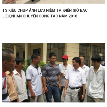
TS.KIỀU CHỤP ẢNH LƯU NIỆM TẠI ĐIỆN GIÓ BẠC
LIÊU,NHÂN CHUYẾN CÔNG TÁC NĂM 2018