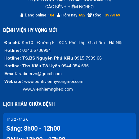
CÁC BỆNH HIỂM NGHÈO
Đang online
104
Hôm nay
652
Tổng :
3979169
BỆNH VIỆN HY VỌNG MỚI
Địa chỉ:
Km10 - Đường 5 - KCN Phú Thị - Gia Lâm - Hà Nội
Hotline:
0243.6786994
Hotline:
TS.BS Nguyễn Phú Kiều
0915 7999 66
Hotline:
Ths Kiều Tố Uyên
0944 054 696
Email:
radinervn@gmail.com
Website:
www.benhvienhyvongmoi.com
www.vienhiemngheo.com
LỊCH KHÁM CHỮA BỆNH
Thứ 2 - thứ 6
Sáng: 8h00 - 12h00