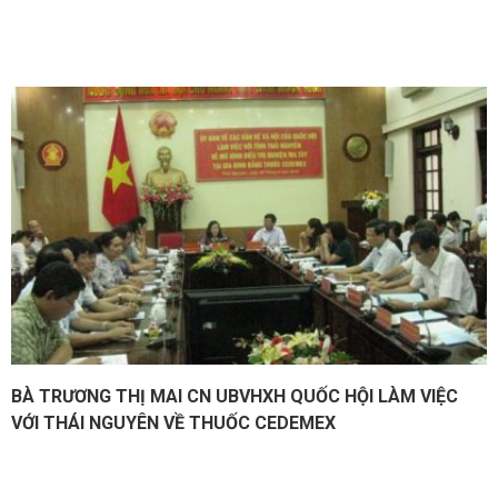
BÀ TRƯƠNG THỊ MAI CN UBVHXH QUỐC HỘI LÀM VIỆC
VỚI THÁI NGUYÊN VỀ THUỐC CEDEMEX