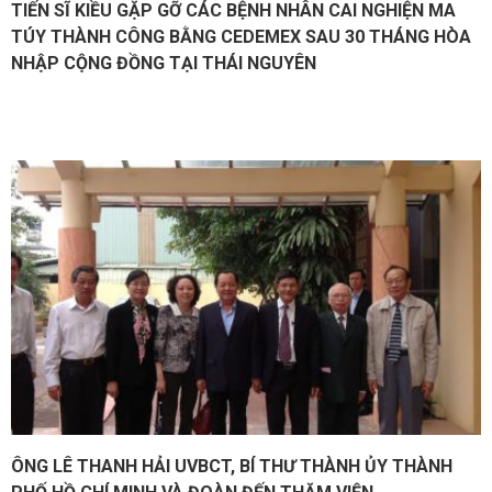
TIẾN SĨ KIỀU GẶP GỠ CÁC BỆNH NHÂN CAI NGHIỆN MA
TÚY THÀNH CÔNG BẰNG CEDEMEX SAU 30 THÁNG HÒA
NHẬP CỘNG ĐỒNG TẠI THÁI NGUYÊN
ÔNG LÊ THANH HẢI UVBCT, BÍ THƯ THÀNH ỦY THÀNH