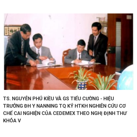
TS. NGUYỄN PHÚ KIỀU VÀ GS TIỂU CƯỜNG - HIỆU
TRƯỞNG ĐH Y NANNING TQ KÝ HTKH NGHIÊN CỨU CƠ
CHẾ CAI NGHIỆN CỦA CEDEMEX THEO NGHỊ ĐỊNH THƯ
KHÓA V