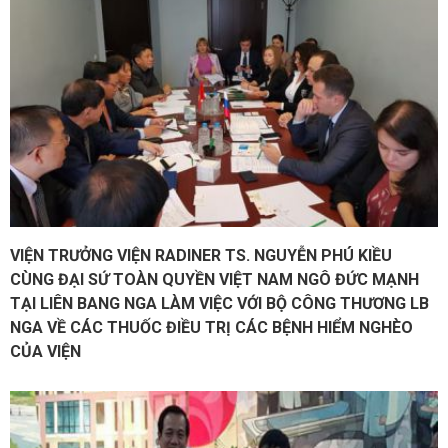
VIỆN TRƯỞNG VIỆN RADINER TS. NGUYỄN PHÚ KIỀU
CÙNG ĐẠI SỨ TOÀN QUYỀN VIỆT NAM NGÔ ĐỨC MẠNH
TẠI LIÊN BANG NGA LÀM VIỆC VỚI BỘ CÔNG THƯƠNG LB
NGA VỀ CÁC THUỐC ĐIỀU TRỊ CÁC BỆNH HIỂM NGHÈO
CỦA VIỆN