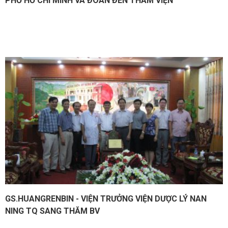
PHỐ HỒ CHÍ MINH VÀ ĐOÀN ĐẾN THĂM VIỆN
GS.HUANGRENBIN - VIỆN TRƯỞNG VIỆN DƯỢC LÝ NAN
NING TQ SANG THĂM BV