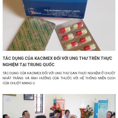
TÁC DỤNG CỦA KACIMEX ĐỐI VỚI UNG THƯ TRÊN THỰC
NGHIỆM TẠI TRUNG QUỐC
TÁC DỤNG CỦA KACIMEX ĐỐI VỚI UNG THƯ GAN THỰC NGHIỆM Ở CHUỘT
NHẮT TRẮNG VÀ ẢNH HƯỞNG CỦA THUỐC VỚI HỆ THỐNG MIỄN DỊCH
CỦA CHUỘT MANG U