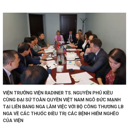
VIỆN TRƯỞNG VIỆN RADINER TS. NGUYỄN PHÚ KIỀU
CÙNG ĐẠI SỨ TOÀN QUYỀN VIỆT NAM NGÔ ĐỨC MẠNH
TẠI LIÊN BANG NGA LÀM VIỆC VỚI BỘ CÔNG THƯƠNG LB
NGA VỀ CÁC THUỐC ĐIỀU TRỊ CÁC BỆNH HIỂM NGHÈO
CỦA VIỆN