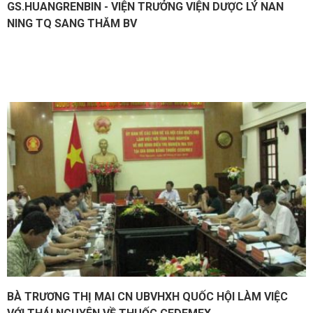
GS.HUANGRENBIN - VIỆN TRƯỞNG VIỆN DƯỢC LÝ NAN
NING TQ SANG THĂM BV
BÀ TRƯƠNG THỊ MAI CN UBVHXH QUỐC HỘI LÀM VIỆC