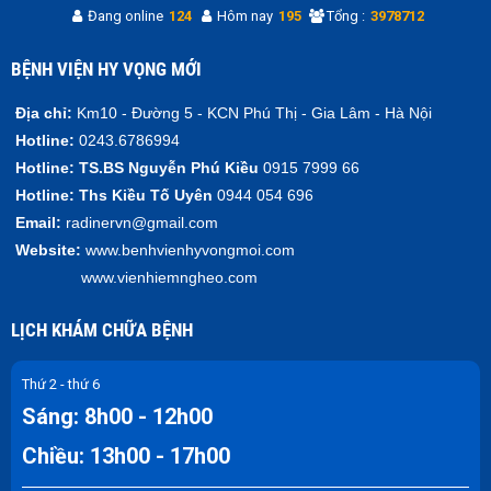
Đang online
124
Hôm nay
195
Tổng :
3978712
BỆNH VIỆN HY VỌNG MỚI
Địa chỉ:
Km10 - Đường 5 - KCN Phú Thị - Gia Lâm - Hà Nội
Hotline:
0243.6786994
Hotline:
TS.BS Nguyễn Phú Kiều
0915 7999 66
Hotline:
Ths Kiều Tố Uyên
0944 054 696
Email:
radinervn@gmail.com
Website:
www.benhvienhyvongmoi.com
www.vienhiemngheo.com
LỊCH KHÁM CHỮA BỆNH
Thứ 2 - thứ 6
Sáng: 8h00 - 12h00
Chiều: 13h00 - 17h00