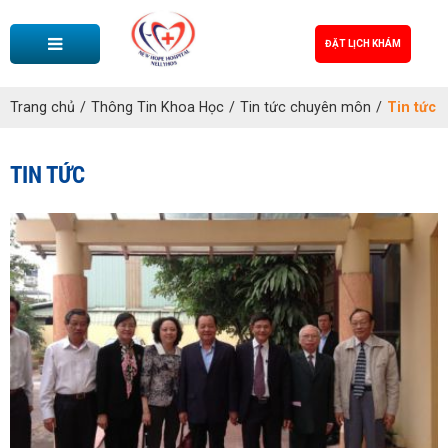
ĐẶT LỊCH KHÁM
Trang chủ
/
Thông Tin Khoa Học
/
Tin tức chuyên môn
/
Tin tức
TIN TỨC