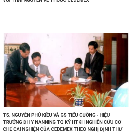
VỚI THÁI NGUYÊN VỀ THUỐC CEDEMEX
TS. NGUYỄN PHÚ KIỀU VÀ GS TIỂU CƯỜNG - HIỆU
TRƯỞNG ĐH Y NANNING TQ KÝ HTKH NGHIÊN CỨU CƠ
CHẾ CAI NGHIỆN CỦA CEDEMEX THEO NGHỊ ĐỊNH THƯ