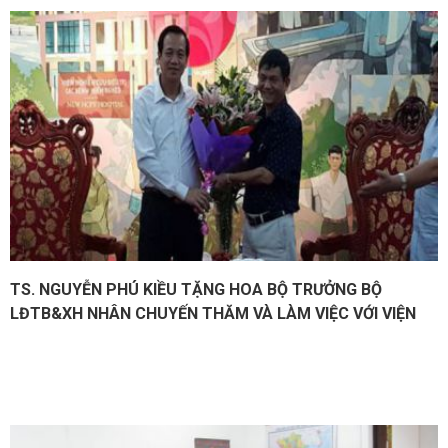
TS. NGUYỄN PHÚ KIỀU TẶNG HOA BỘ TRƯỞNG BỘ
LĐTB&XH NHÂN CHUYẾN THĂM VÀ LÀM VIỆC VỚI VIỆN